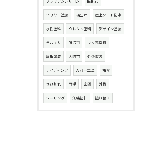
プレミアムシリコン
飯能市
クリヤー塗装
福生市
屋上シート防水
水性塗料
ウレタン塗料
デザイン塗装
モルタル
所沢市
フッ素塗料
屋根塗装
入間市
外壁塗装
サイディング
カバー工法
補修
ひび割れ
雨樋
玄関
外構
シーリング
無機塗料
塗り替え