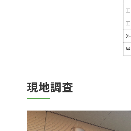
工
工
外
屋
現地調査