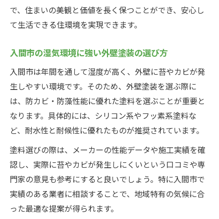
て
で、住まいの美観と価値を長く保つことができ、安心し
長期防御を実現する外壁塗装と苔対策方法
て生活できる住環境を実現できます。
苔の根本原因を断つ外壁塗装工程の工夫
外壁塗装と苔再発防止のメンテナンス計画
入間市の湿気環境に強い外壁塗装の選び方
外壁塗装時の苔除去が住まい維持に必須な理由
入間市は年間を通して湿度が高く、外壁に苔やカビが発
苔除去を徹底する外壁塗装の必要性とは
生しやすい環境です。そのため、外壁塗装を選ぶ際に
は、防カビ・防藻性能に優れた塗料を選ぶことが重要と
外壁塗装で美観と耐久性を同時に実現
なります。具体的には、シリコン系やフッ素系塗料な
苔除去未対応が招く外壁トラブルのリスク
ど、耐水性と耐候性に優れたものが推奨されています。
外壁塗装時に重視したい苔対策の手順
塗料選びの際は、メーカーの性能データや施工実績を確
住まいを長持ちさせる外壁塗装と苔清掃法
認し、実際に苔やカビが発生しにくいという口コミや専
苔の再発を防ぐ外壁メンテナンスとは何か
門家の意見も参考にすると良いでしょう。特に入間市で
定期的な外壁塗装メンテナンスで苔再発防
実績のある業者に相談することで、地域特有の気候に合
止
った最適な提案が得られます。
外壁塗装後に実施したい苔対策のメソッド