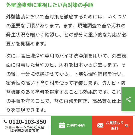
外壁塗装時に重視したい苔対策の手順
外壁塗装において苔対策を徹底するためには、いくつか
の重要な手順があります。まず、現地調査で苔や汚れの
発生状況を細かく確認し、どの部分に重点的な対応が必
要かを見極めます。
次に、高圧洗浄や専用のバイオ洗浄剤を用いて、外壁表
面に付着した苔やカビ、汚れを根本から除去します。そ
の後、十分に乾燥させてから、下地処理や補修を行い、
密着性の高い下塗り材を使って塗装します。防カビ・防
苔機能のある塗料を選定することも効果的です。これら
の手順を守ることで、苔の再発を防ぎ、高品質な仕上が
りを実現できます。
0120-103-350
お見積もり
ご来店予約
住まいを長持ちさせる外壁塗装と苔清掃法
ショールームへのご来店
無料
は予約が必要です