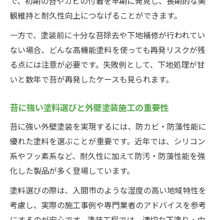
で、初期の苔やカビの付着を早期に発見し、長期的な美
観維持と耐久性向上につなげることができます。
一方で、塗装前に十分な苔除去や下地補修が行われてい
ない場合、どんな高機能塗料を使っても再発リスクが残
る点には注意が必要です。失敗例として、下地処理が甘
いと数年で苔が再発したケースも見られます。
苔に強い塗料選びと外壁塗装施工の重要性
苔に強い外壁塗装を実現するには、防カビ・防藻性能に
優れた塗料を選ぶことが重要です。近年では、シリコン
系やフッ素系など、耐久性に加えて防汚・防藻性能を強
化した製品が多く登場しています。
塗料選びの際は、入間市のような湿度の高い地域特性を
考慮し、実際の施工事例や専門業者のアドバイスを参考
にするのが安心です。塗装工程では、適切な下塗り・中