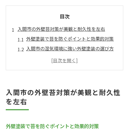
目次
入間市の外壁苔対策が美観と耐久性を左右
外壁塗装で苔を防ぐポイントと効果的対策
入間市の湿気環境に強い外壁塗装の選び方
苔除去が美観維持に与える外壁塗装の役割
外壁塗装前の苔発生チェックと注意点
苔による外壁劣化を塗装で防ぐための方法
外壁塗装で苔を根本から防ぐ具体策を解説
入間市の外壁苔対策が美観と耐久性
高圧洗浄を活用した外壁塗装の苔除去工程
を左右
外壁塗装で防ぐ苔・カビ再発のコツ解説
苔に強い塗料選びと外壁塗装施工の重要性
外壁塗装で苔を防ぐポイントと効果的対策
外壁塗装前後の苔対策に必要な処理とは