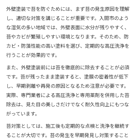
外壁塗装時の下地補修と苔防止の関係性
外壁塗装で苔を防ぐためには、まず苔の発生原因を理解
し、適切な対策を講じることが重要です。入間市のよう
埼玉県で外壁苔汚れに悩む方への実践アドバイ
な湿気の多い地域では、外壁表面に水分が残りやすく、
ス
苔やカビが繁殖しやすい環境となります。そのため、防
埼玉県の気候と外壁塗装の苔対策ポイント
カビ・防藻性能の高い塗料を選び、定期的な高圧洗浄を
外壁塗装専門家が教える苔除去のベスト方
行うことが効果的です。
法
また、外壁塗装前には苔を徹底的に除去することが必須
苔汚れを防ぐ日常メンテナンスと外壁塗装
です。苔が残ったまま塗装すると、塗膜の密着性が低下
外壁塗装業者選びで重視すべき苔対策実績
し、早期剥離や再発の原因となるため注意が必要です。
苔に強い外壁塗装で住まいの価値を守る手
実際、専門業者による高圧洗浄と専用薬剤を併用した苔
法
除去は、見た目の美しさだけでなく耐久性向上にもつな
苔の発生原因と外壁塗装による長期防御のコツ
がっています。
外壁塗装前に知るべき苔発生の主な要因
苔対策としては、施工後も定期的な点検と洗浄を継続す
苔が外壁塗装の耐久性に与える影響につい
ることが大切です。苔の発生を早期発見し対策すること