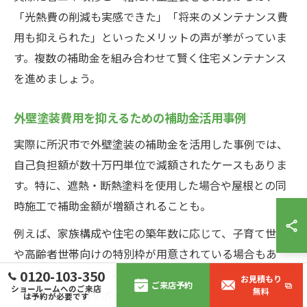
「光熱費の削減も実感できた」「将来のメンテナンス費
用も抑えられた」といったメリットの声が挙がっていま
す。複数の補助金を組み合わせて賢く住宅メンテナンス
を進めましょう。
外壁塗装費用を抑えるための補助金活用事例
実際に所沢市で外壁塗装の補助金を活用した事例では、
自己負担額が数十万円単位で減額されたケースもありま
す。特に、遮熱・断熱塗料を使用した場合や屋根との同
時施工で補助金額が増額されることも。
例えば、家族構成や住宅の築年数に応じて、子育て世帯
や高齢者世帯向けの特別枠が用意されている場合もあ
り、多様なニーズに対応しています。塗装業者からは
0120-103-350
お見積もり
ご来店予約
ショールームへのご来店
無料
「補助金の申請サポートでお客様の満足度が向上した」
は予約が必要です