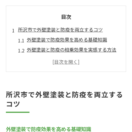
目次
所沢市で外壁塗装と防疫を両立するコツ
外壁塗装で防疫効果を高める基礎知識
外壁塗装と防疫の相乗効果を実感する方法
住宅環境に適した外壁塗装の選び方
防疫を意識した外壁塗装の施工ポイント
外壁塗装で快適な住まいを長持ちさせる秘
訣
所沢市で外壁塗装と防疫を両立する
快適な住まいは外壁塗装で守れる理由
コツ
外壁塗装が住まいの快適性を維持する理由
外壁塗装で室内環境が改善されるポイント
外壁塗装による湿気対策と防疫効果の事例
外壁塗装で防疫効果を高める基礎知識