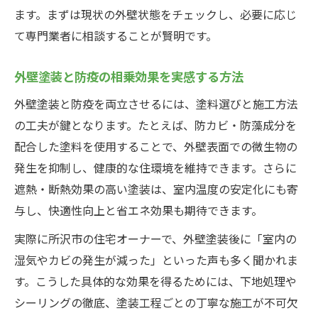
外壁塗装の失敗を防ぐための時期選定術
ます。まずは現状の外壁状態をチェックし、必要に応じ
外壁塗装時期の見極めと防疫対策のポイン
て専門業者に相談することが賢明です。
ト
外壁塗装と防疫の相乗効果を実感する方法
補助金活用で外壁塗装費を賢く抑える方法
外壁塗装の補助金制度を上手に利用するコ
外壁塗装と防疫を両立させるには、塗料選びと施工方法
ツ
の工夫が鍵となります。たとえば、防カビ・防藻成分を
配合した塗料を使用することで、外壁表面での微生物の
外壁塗装の費用削減に役立つ補助金申請方
発生を抑制し、健康的な住環境を維持できます。さらに
法
遮熱・断熱効果の高い塗装は、室内温度の安定化にも寄
外壁塗装補助金の対象となる工事内容とは
与し、快適性向上と省エネ効果も期待できます。
外壁塗装と省エネ改修で補助金を活用する
実際に所沢市の住宅オーナーで、外壁塗装後に「室内の
方法
湿気やカビの発生が減った」といった声も多く聞かれま
外壁塗装費用を抑えるための補助金活用事
す。こうした具体的な効果を得るためには、下地処理や
例
シーリングの徹底、塗装工程ごとの丁寧な施工が不可欠
失敗しない業者選びのチェックポイント