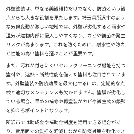
外壁塗装で断熱・遮熱性能を高めるメリッ
外壁塗装は、単なる美観維持だけでなく、防疫という観
ト
点からも大きな役割を果たします。埼玉県所沢市のよう
外壁塗装が家族の健康を守る仕組み
な気候変動が激しい地域では、外壁が劣化すると雨水や
湿気が建物内部に侵入しやすくなり、カビや細菌の発生
防疫も叶う外壁塗装の効果的な進め方
リスクが高まります。これを防ぐために、耐水性や防カ
防疫効果を考慮した外壁塗装の進め方
ビ性能の高い塗料を選ぶことが重要です。
外壁塗装で防カビ・防藻対策を強化する
また、汚れが付きにくいセルフクリーニング機能を持つ
外壁塗装と同時に施工したい防疫対策
塗料や、遮熱・断熱性能を備えた塗料も注目されていま
外壁塗装の下地処理で防疫効果を引き出す
す。外壁塗装の防疫効果を最大化するには、定期的な点
高機能塗料を使った外壁塗装のポイント
検と適切なメンテナンスも欠かせません。塗膜が劣化し
外壁塗装を検討するなら避けたい時期とは
ている場合、早めの補修や再塗装がカビや微生物の繁殖
外壁塗装に適さない時期の特徴と理由
を抑えるポイントとなります。
外壁塗装を避けるべき季節や気候条件
所沢市では助成金や補助金制度も活用できる場合があ
施工時期選びで外壁塗装の品質を守る方法
り、費用面での負担を軽減しながら防疫対策を強化でき