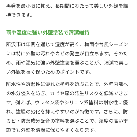
外壁塗装で快適な住環境を守るコツ
再発を最小限に抑え、長期間にわたって美しい外観を維
持できます。
長持ちを目指すなら塗装前下地が鍵
外壁塗装の前に行う下地処理の重要性
雨や湿度に強い外壁塗装で清潔維持
下地洗浄で外壁塗装の持ちを高める方法
所沢市は年間を通じて湿度が高く、梅雨や台風シーズン
補修作業で外壁塗装の効果を最大化
には特に外壁の汚れやカビの発生が目立ちます。そのた
外壁塗装の下地選びで耐久性アップ
め、雨や湿気に強い外壁塗装を選ぶことが、清潔で美し
適切な下地処理が外壁塗装を支える理由
い外観を長く保つためのポイントです。
汚れやカビに負けない外壁塗装の工夫
防水性や透湿性に優れた塗料を選ぶことで、外壁内部へ
外壁塗装で黒ずみやカビを防止する秘訣
の水分侵入を防ぎ、カビや藻の発生リスクを低減できま
防カビ塗料で外壁塗装の効果を高める方法
す。例えば、ウレタン系やシリコン系塗料は耐水性に優
外壁塗装で汚れに強い家を実現する工夫
れ、塗膜の劣化を抑えやすいのが特徴です。さらに、防
外壁塗装の塗り分けで美観と清潔を両立
カビ・防藻成分配合の塗料を選ぶことで、湿度の高い季
節でも外壁を清潔に保ちやすくなります。
外壁塗装の耐久性を上げるメンテナンス