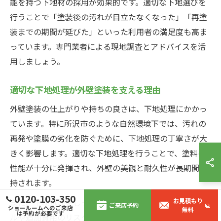
能を持つ下地材の採用が効果的です。適切な下地選びを
行うことで「塗装後の汚れが目立たなくなった」「再塗
装までの期間が延びた」といった利用者の満足度も高ま
っています。専門業者による現地調査とアドバイスを活
用しましょう。
適切な下地処理が外壁塗装を支える理由
外壁塗装の仕上がりや持ちの良さは、下地処理にかかっ
ています。特に所沢市のような自然環境下では、汚れの
再発や塗膜の劣化を防ぐために、下地処理の丁寧さが大
きく影響します。適切な下地処理を行うことで、塗料の
性能が十分に発揮され、外壁の美観と耐久性が長期間維
持されます。
0120-103-350
また、下地処理をしっかり行うことで、塗装後のトラブ
お見積もり
ご来店予約
ショールームへのご来店
無料
は予約が必要です
ルや追加費用のリスクを抑えられる点も見逃せません。