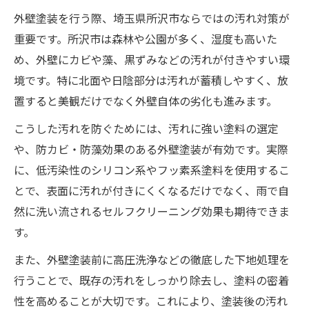
外壁塗装後の定期点検で寿命を延ばす
外壁塗装を行う際、埼玉県所沢市ならではの汚れ対策が
重要です。所沢市は森林や公園が多く、湿度も高いた
外壁塗装による長持ちと快適な住まい
め、外壁にカビや藻、黒ずみなどの汚れが付きやすい環
季節の変化に強い外壁塗装の選び方
境です。特に北面や日陰部分は汚れが蓄積しやすく、放
季節ごとに最適な外壁塗装のタイミング
置すると美観だけでなく外壁自体の劣化も進みます。
外壁塗装で梅雨や台風の汚れ対策を強化
こうした汚れを防ぐためには、汚れに強い塗料の選定
気温と湿度に適した外壁塗装素材の選定
や、防カビ・防藻効果のある外壁塗装が有効です。実際
外壁塗装の塗料選びで長持ちを目指す
に、低汚染性のシリコン系やフッ素系塗料を使用するこ
外壁塗装で環境変化の影響を最小限に
とで、表面に汚れが付きにくくなるだけでなく、雨で自
湿度や環境汚れ対策なら外壁塗装を
然に洗い流されるセルフクリーニング効果も期待できま
外壁塗装で湿度由来の汚れを防ぐ方法
す。
環境汚染に強い外壁塗装のポイント
また、外壁塗装前に高圧洗浄などの徹底した下地処理を
外壁塗装でカビや藻の発生を抑える
行うことで、既存の汚れをしっかり除去し、塗料の密着
外壁塗装の防汚効果と長期維持の秘訣
性を高めることが大切です。これにより、塗装後の汚れ