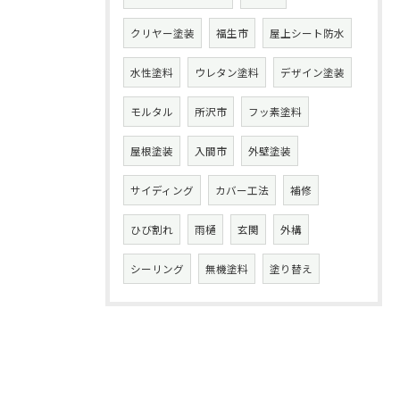
クリヤー塗装
福生市
屋上シート防水
水性塗料
ウレタン塗料
デザイン塗装
モルタル
所沢市
フッ素塗料
屋根塗装
入間市
外壁塗装
サイディング
カバー工法
補修
ひび割れ
雨樋
玄関
外構
シーリング
無機塗料
塗り替え