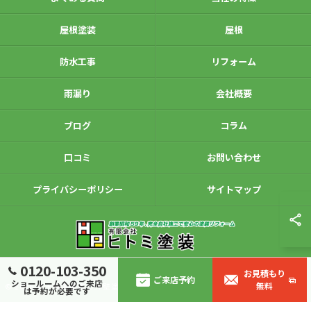
屋根塗装
屋根
防水工事
リフォーム
雨漏り
会社概要
ブログ
コラム
口コミ
お問い合わせ
プライバシーポリシー
サイトマップ
0120-103-350
お見積もり
ご来店予約
ショールームへのご来店
無料
© 2026 埼玉県入間市の外壁塗装は有限会社ヒトミ塗装 ALL RIGHTS RESERVED.
は予約が必要です