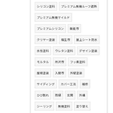
シリコン塗料
プレミアム無機ルーフ遮熱
プレミアム無機マイルド
プレミアムシリコン
飯能市
クリヤー塗装
福生市
屋上シート防水
水性塗料
ウレタン塗料
デザイン塗装
モルタル
所沢市
フッ素塗料
屋根塗装
入間市
外壁塗装
サイディング
カバー工法
補修
ひび割れ
雨樋
玄関
外構
シーリング
無機塗料
塗り替え