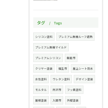
タグ
Tags
シリコン塗料
プレミアム無機ルーフ遮熱
プレミアム無機マイルド
プレミアムシリコン
飯能市
クリヤー塗装
福生市
屋上シート防水
水性塗料
ウレタン塗料
デザイン塗装
モルタル
所沢市
フッ素塗料
屋根塗装
入間市
外壁塗装