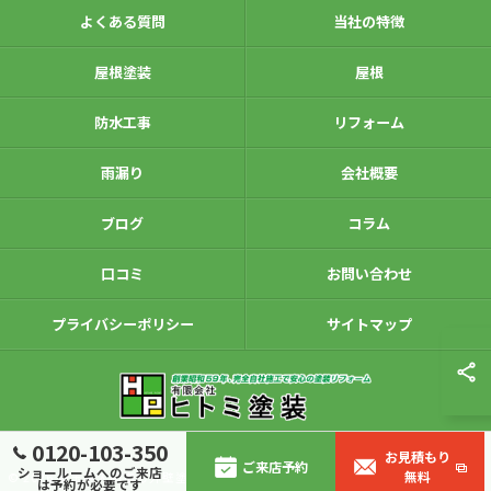
よくある質問
当社の特徴
屋根塗装
屋根
防水工事
リフォーム
雨漏り
会社概要
ブログ
コラム
口コミ
お問い合わせ
プライバシーポリシー
サイトマップ
0120-103-350
お見積もり
ご来店予約
ショールームへのご来店
無料
© 2026 埼玉県入間市の外壁塗装は有限会社ヒトミ塗装 ALL RIGHTS RESERVED.
は予約が必要です