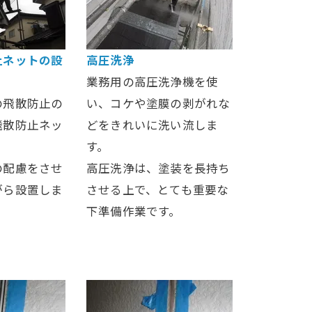
止ネットの設
高圧洗浄
業務用の高圧洗浄機を使
の飛散防止の
い、コケや塗膜の剥がれな
飛散防止ネッ
どをきれいに洗い流しま
す。
の配慮をさせ
高圧洗浄は、塗装を長持ち
がら設置しま
させる上で、とても重要な
下準備作業です。