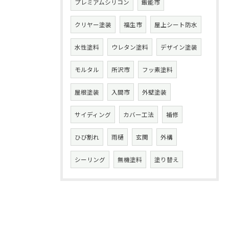
プレミアムシリコン
飯能市
クリヤー塗装
福生市
屋上シート防水
水性塗料
ウレタン塗料
デザイン塗装
モルタル
所沢市
フッ素塗料
屋根塗装
入間市
外壁塗装
サイディング
カバー工法
補修
ひび割れ
雨樋
玄関
外構
シーリング
無機塗料
塗り替え