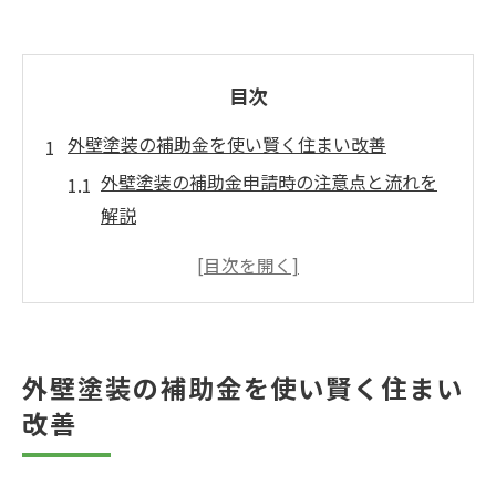
目次
外壁塗装の補助金を使い賢く住まい改善
外壁塗装の補助金申請時の注意点と流れを
解説
外壁塗装で使える助成金制度の基本を押さ
える
外壁塗装補助金の対象条件と必要書類を確
認しよう
外壁塗装の補助金を使い賢く住まい
外壁塗装の補助金活用で費用負担を減らす
改善
コツ
埼玉県の外壁塗装補助金が実際に使えるか