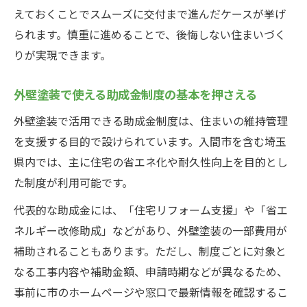
う
えておくことでスムーズに交付まで進んだケースが挙げ
外壁塗装で使える助成金の種類と活用方法
られます。慎重に進めることで、後悔しない住まいづく
負担を減らす外壁塗装助成金の選び方とは
りが実現できます。
外壁塗装の助成金で申請ミスを防ぐ実践ポ
外壁塗装で使える助成金制度の基本を押さえる
イント
外壁塗装助成金と補助金の違いを理解しよ
外壁塗装で活用できる助成金制度は、住まいの維持管理
う
を支援する目的で設けられています。入間市を含む埼玉
県内では、主に住宅の省エネ化や耐久性向上を目的とし
後悔しない色選びと外壁塗装の秘訣を解説
た制度が利用可能です。
外壁塗装で後悔しない色選びのコツと注意
点
代表的な助成金には、「住宅リフォーム支援」や「省エ
外壁塗装の色で失敗しやすい例と対策を紹
ネルギー改修助成」などがあり、外壁塗装の一部費用が
介
補助されることもあります。ただし、制度ごとに対象と
なる工事内容や補助金額、申請時期などが異なるため、
外壁塗装に適した色とクロス機能の関係性
事前に市のホームページや窓口で最新情報を確認するこ
外壁塗装の色あせや汚れを防ぐ選び方の工