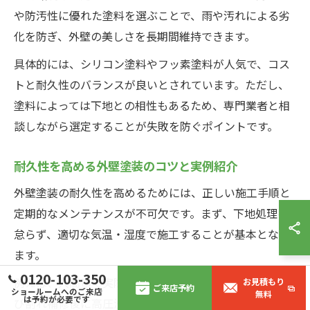
や防汚性に優れた塗料を選ぶことで、雨や汚れによる劣
化を防ぎ、外壁の美しさを長期間維持できます。
具体的には、シリコン塗料やフッ素塗料が人気で、コス
トと耐久性のバランスが良いとされています。ただし、
塗料によっては下地との相性もあるため、専門業者と相
談しながら選定することが失敗を防ぐポイントです。
耐久性を高める外壁塗装のコツと実例紹介
外壁塗装の耐久性を高めるためには、正しい施工手順と
定期的なメンテナンスが不可欠です。まず、下地処理を
怠らず、適切な気温・湿度で施工することが基本となり
ます。
0120-103-350
例えば、入間市で実際に行われた施工例では、外壁のひ
お見積もり
ご来店予約
ショールームへのご来店
無料
は予約が必要です
び割れ補修後に高圧洗浄を行い、その後に下塗り・中塗