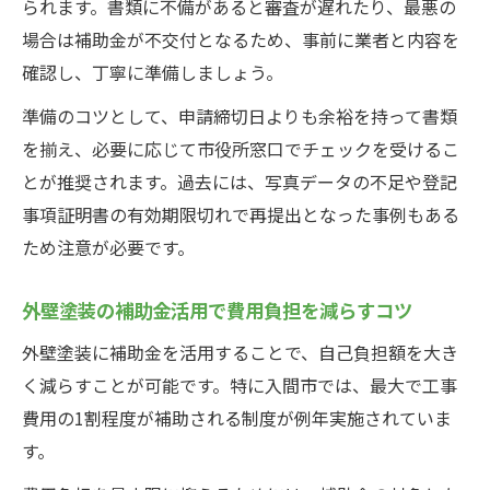
られます。書類に不備があると審査が遅れたり、最悪の
解説
場合は補助金が不交付となるため、事前に業者と内容を
快適な住まいのためのクロス機能活用術
確認し、丁寧に準備しましょう。
外壁塗装とクロス機能の相乗効果を知ろう
準備のコツとして、申請締切日よりも余裕を持って書類
クロス機能で外壁塗装の室内環境を改善す
を揃え、必要に応じて市役所窓口でチェックを受けるこ
る
とが推奨されます。過去には、写真データの不足や登記
事項証明書の有効期限切れで再提出となった事例もある
ため注意が必要です。
外壁塗装の補助金活用で費用負担を減らすコツ
外壁塗装に補助金を活用することで、自己負担額を大き
く減らすことが可能です。特に入間市では、最大で工事
費用の1割程度が補助される制度が例年実施されていま
す。