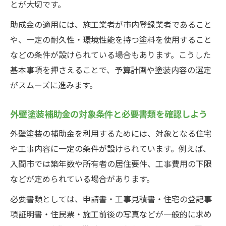
とが大切です。
夫
助成金の適用には、施工業者が市内登録業者であること
外壁塗装で人気の落ち着いた色と選定基準
や、一定の耐久性・環境性能を持つ塗料を使用すること
耐久性とデザインを両立した外壁塗装実践法
などの条件が設けられている場合もあります。こうした
外壁塗装で耐久性と美観を両立する方法
基本事項を押さえることで、予算計画や塗装内容の選定
外壁塗装の塗料選びで重視すべき性能とは
がスムーズに進みます。
耐久性を高める外壁塗装のコツと実例紹介
外壁塗装とクロス機能のデザイン調和ポイ
外壁塗装補助金の対象条件と必要書類を確認しよう
ント
外壁塗装の補助金を利用するためには、対象となる住宅
外壁塗装で長寿命を実現する施工方法を解
や工事内容に一定の条件が設けられています。例えば、
説
入間市では築年数や所有者の居住要件、工事費用の下限
快適な住まいへ導くクロス機能のメリット
などが定められている場合があります。
クロス機能が外壁塗装に与える快適性の効
必要書類としては、申請書・工事見積書・住宅の登記事
果
項証明書・住民票・施工前後の写真などが一般的に求め
外壁塗装にクロス機能を加えるメリットを