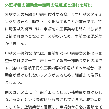
検証
外壁塗装の補助金申請時の注意点と流れを解説
クロス機能が快適に導く外壁塗装の選び方
外壁塗装の補助金申請を検討する際、まず申請のタイミ
クロス機能と外壁塗装の組み合わせのポイ
ングや必要な手順を正しく把握することが重要です。特
ント
に埼玉県入間市では、申請前に工事契約を結んでしまう
快適な住まいを作るクロス機能の選び方と
と補助対象外となるケースが多いため、事前の確認が欠
実践法
かせません。
外壁塗装とクロス機能の違いと連携ポイン
申請の一般的な流れは、事前相談→申請書類の提出→審
ト
査→交付決定→工事着手→完了報告→補助金交付の順で
外壁塗装でクロス機能が持つ役割と効果を
す。途中で書類不備や工事内容の相違があった場合、補
考察
助金が受けられないリスクがあるため、細部まで注意し
クロス機能を活かした外壁塗装のメリット
ましょう。
解説
例えば、過去に「事前着工してしまい補助金が受けられ
助成金を活用した負担軽減の外壁塗装術
なかった」という失敗例も報告されています。成功事例
外壁塗装の助成金申請条件と注意点を知ろ
としては、塗装業者と連携し、申請前から必要書類を揃