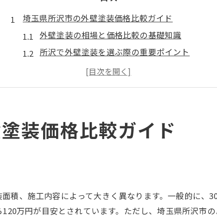
埼玉県所沢市の外壁塗装価格比較ガイド
外壁塗装の相場と価格比較の基礎知識
所沢で外壁塗装を選ぶ際の重要ポイント
所沢市の外壁塗装 助成金と価格の関係性
外壁塗装 所沢の評判が価格に与える影響
適正価格を見極めるための比較方法
外壁塗装の費用相場を見抜くためのコツ
壁塗装価格比較ガイド
外壁塗装の費用相場を知るための調査術
坪数別・塗料別の外壁塗装費用の見分け方
外壁塗装の平均費用と所沢市の傾向解説
見積もりで確認すべき外壁塗装のポイント
面積、施工内容によって大きく異なります。一般的に、3
助成金活用で外壁塗装費用を抑える方法
ら120万円が目安とされています。ただし、埼玉県所沢市