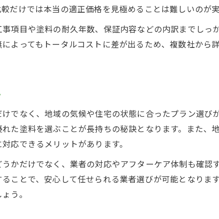
適正価格を知りたいなら外壁塗装の内訳把握が鍵
比較だけでは本当の適正価格を見極めることは難しいのが
外壁塗装の内訳を徹底解説し価格比較
工事項目や塗料の耐久年数、保証内容などの内訳までしっ
所沢市の外壁塗装で重視すべき費用項目
無によってもトータルコストに差が出るため、複数社から
足場代・塗料代など内訳ごとの価格傾向
納得できる外壁塗装費用の内訳チェック法
見積もり書で差が出る外壁塗装の内訳比較
ト
助成金活用で賢く進める所沢市の外壁塗装
だけでなく、地域の気候や住宅の状態に合ったプラン選び
所沢市 外壁塗装 助成金の最新情報解説
優れた塗料を選ぶことが長持ちの秘訣となります。また、
外壁塗装と助成金活用で費用を抑えるコツ
に対応できるメリットがあります。
助成金申請条件と外壁塗装計画の立て方
どうかだけでなく、業者の対応やアフターケア体制も確認
外壁塗装の価格比較と補助金の効果的利用
することで、安心して任せられる業者選びが可能となりま
所沢の外壁塗装で活用できる助成金制度
しょう。
見積もり比較で納得の外壁塗装プラン選定術