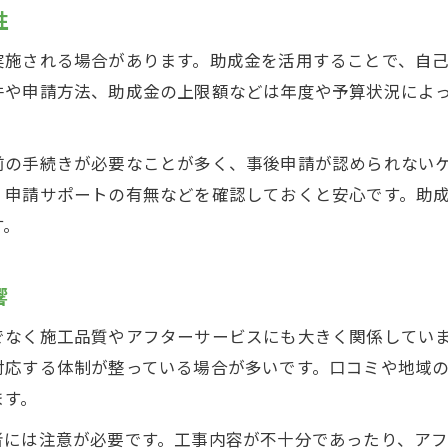
外壁塗装の見積もり比較で注意すべき点
性
所沢市で外壁塗装プランを選ぶコツ
実施される場合があります。助成金を活用することで、自
外壁塗装の評判を見積もり比較に活かす方法
件や申請方法、助成金の上限額などは年度や予算状況によ
複数業者の外壁塗装見積もり活用術
納得できる外壁塗装プランの選び方
前の手続きが必要なことが多く、事後申請が認められない
信頼できる業者選びの新常識と外壁塗装費用
、申請サポートの有無などを確認しておくと安心です。助
す。
外壁塗装業者の評判と費用の関係性
信頼できる外壁塗装業者を見抜くポイント
響
外壁塗装の価格と実績を両立する選び方
所沢市で選ばれる外壁塗装業者の特徴
でなく施工品質やアフターサービスにも大きく関係してい
外壁塗装の費用で失敗しない業者選び術
対応する体制が整っている場合が多いです。口コミや地域
ます。
者には注意が必要です。工事内容が不十分であったり、ア