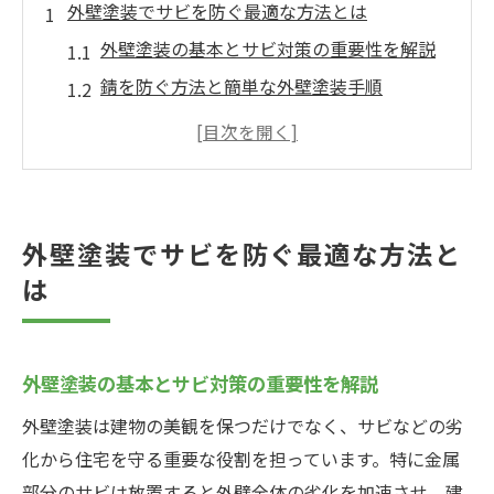
外壁塗装でサビを防ぐ最適な方法とは
外壁塗装の基本とサビ対策の重要性を解説
錆を防ぐ方法と簡単な外壁塗装手順
外壁塗装でサビ防止コーティングを活用す
るコツ
金属部品のサビを外壁塗装で予防する具体
策
外壁塗装でサビを防ぐ最適な方法と
外壁塗装で錆止め塗料を選ぶポイントと注
は
意点
金属外壁のサビ原因と対策を徹底解説
外壁塗装による金属サビの主な原因を知ろ
外壁塗装の基本とサビ対策の重要性を解説
う
外壁塗装は建物の美観を保つだけでなく、サビなどの劣
金属外壁に最適な外壁塗装と防錆対策の実
化から住宅を守る重要な役割を担っています。特に金属
例
部分のサビは放置すると外壁全体の劣化を加速させ、建