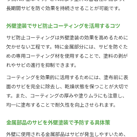
長期間サビを防ぐ効果を持続させることが可能です。
外壁塗装でサビの進行を止める塗り重ね術
錆びても上から塗れる塗料の使い方ポイン
外壁塗装でサビ防止コーティングを活用するコツ
ト
サビ防止コーティングは外壁塗装の効果を高めるために
外壁塗装時の錆止め塗料薄め方と塗布手順
欠かせない工程です。特に金属部分には、サビを防ぐた
鉄部に最適な外壁塗装と表面処理技術
めの専用コーティング材を使用することで、塗料の剥が
DIYで挑む外壁塗装と防錆メンテナンス
れやサビの進行を抑制できます。
DIY外壁塗装で実践するサビ対策の基本
コーティングを効果的に活用するためには、塗布前に表
外壁塗装の錆止め塗料選びと塗り方ガイド
面のサビを完全に除去し、乾燥状態を保つことが大切で
防錆コーティングを使ったDIYメンテナンス
す。また、コーティングの厚みや塗りムラにも注意し、
外壁塗装で簡単にできる金属部ケアのコツ
均一に塗布することで耐久性を向上させられます。
DIY外壁塗装の成功ポイントと注意点
金属部品のサビを外壁塗装で予防する具体策
外壁塗装による長持ちメンテの秘訣
外壁に使用される金属部品はサビが発生しやすいため、
外壁塗装と定期点検でサビを長期間予防