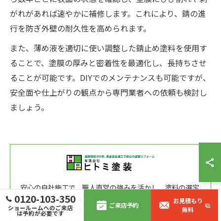
がれがあれば速やかに補修します。これにより、錆の進
行を防ぎ外壁の耐久性を高められます。
また、薄め液を適切に使い調整した錆止め塗料を使用す
ることで、塗膜の厚みと密着性を最適化し、長持ちさせ
ることが可能です。DIYでのメンテナンスも可能ですが、
安全面や仕上がりの観点から専門業者への依頼も検討し
ましょう。
安心の自社施工で、職人直営の強みを活かし、塗料の選定
0120-103-350
から丁寧に外壁塗装を行います。耐久性と美しさを両立さ
お見積もり
ご来店予約
ショールームへのご来店
無料
せ、施工後もアフターケアに注力して、地域に根差したサ
は予約が必要です