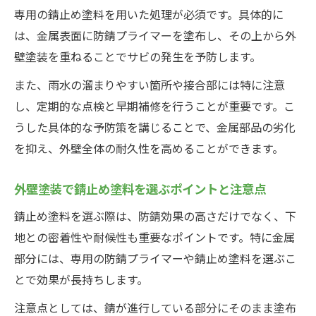
専用の錆止め塗料を用いた処理が必須です。具体的に
サビ対策を強化する外壁塗装の実践方法
は、金属表面に防錆プライマーを塗布し、その上から外
外壁塗装を20年しないリスクと対策ポイン
壁塗装を重ねることでサビの発生を予防します。
ト
また、雨水の溜まりやすい箇所や接合部には特に注意
外壁塗装で資産価値を守るサビ防止の秘訣
し、定期的な点検と早期補修を行うことが重要です。こ
外壁塗装と錆止め上塗りの定期メンテ法
うした具体的な予防策を講じることで、金属部品の劣化
を抑え、外壁全体の耐久性を高めることができます。
外壁塗装で錆止め塗料を選ぶポイントと注意点
錆止め塗料を選ぶ際は、防錆効果の高さだけでなく、下
地との密着性や耐候性も重要なポイントです。特に金属
部分には、専用の防錆プライマーや錆止め塗料を選ぶこ
とで効果が長持ちします。
注意点としては、錆が進行している部分にそのまま塗布