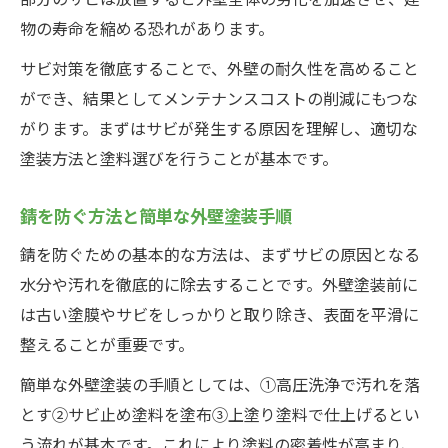
鉄のサビ防止は外壁塗装の表面処理がカギ
物の寿命を縮める恐れがあります。
外壁塗装で発生源からサビを抑制する方法
サビ対策を徹底することで、外壁の耐久性を高めること
外壁塗装後のサビ止めコーティングの重要
ができ、結果としてメンテナンスコストの削減にもつな
性
がります。まずはサビが発生する原因を理解し、適切な
簡単にできる外壁塗装の錆び予防術
塗装方法と塗料選びを行うことが基本です。
初心者でもできる外壁塗装の錆び予防法
錆を防ぐ方法と簡単な外壁塗装手順
外壁塗装前の下処理と錆止め塗料の使い方
外壁塗装で錆止め上塗りを効果的に仕上げ
錆を防ぐための基本的な方法は、まずサビの原因となる
る
水分や汚れを徹底的に除去することです。外壁塗装前に
は古い塗膜やサビをしっかりと取り除き、表面を平滑に
サビ防止100均アイテムの活用術と注意点
整えることが重要です。
外壁塗装と定期的洗浄でサビを徹底予防す
る
簡単な外壁塗装の手順としては、①高圧洗浄で汚れを落
とす②サビ止め塗料を塗布③上塗り塗料で仕上げるとい
サビ進行を止める塗料の選び方と塗り方
う流れが基本です。これにより塗料の密着性が高まり、
外壁塗装用錆止め塗料の効果的な選び方