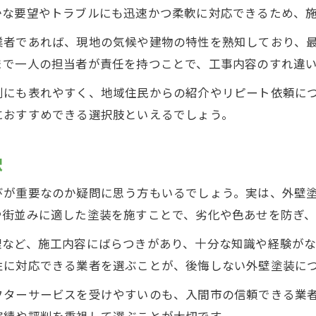
外壁塗装のプロが語る自社施工の魅力と特徴
かな要望やトラブルにも迅速かつ柔軟に対応できるため、
信頼できる外壁塗装を選ぶコツを解説
業者であれば、現地の気候や建物の特性を熟知しており、
外壁塗装で信頼できる業者を見抜くポイント
まで一人の担当者が責任を持つことで、工事内容のすれ違
入間市で外壁塗装業者を選ぶ基準と注意点
判にも表れやすく、地域住民からの紹介やリピート依頼に
自社施工か確認すべき外壁塗装の業者選び
におすすめできる選択肢といえるでしょう。
外壁塗装の口コミや評判を活かす選択方法
外壁塗装業者の比較で失敗しないコツ
訳
自社施工による外壁塗装のメリット徹底紹介
びが重要なのか疑問に思う方もいるでしょう。実は、外壁
外壁塗装で自社施工を選ぶメリットとは何か
や街並みに適した塗装を施すことで、劣化や色あせを防ぎ
自社施工で外壁塗装のコスト削減が叶う理由
理など、施工内容にばらつきがあり、十分な知識や経験が
外壁塗装のアフターサービスが充実する特徴
性に対応できる業者を選ぶことが、後悔しない外壁塗装に
自社施工が外壁塗装の丁寧な仕上がりを実現
フターサービスを受けやすいのも、入間市の信頼できる業
外壁塗装の中間マージン排除の効果と安心感
実績や評判を重視して選ぶことが大切です。