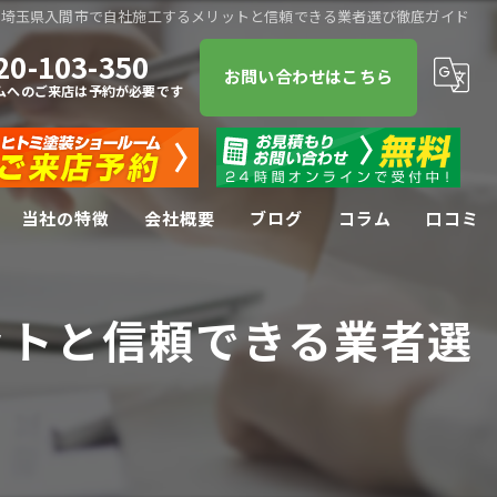
を埼玉県入間市で自社施工するメリットと信頼できる業者選び徹底ガイド
20-103-350
お問い合わせはこちら
ムへのご来店は予約が必要です
当社の特徴
会社概要
ブログ
コラム
口コミ
屋根塗装
ットと信頼できる業者選
屋根
防水工事
リフォーム