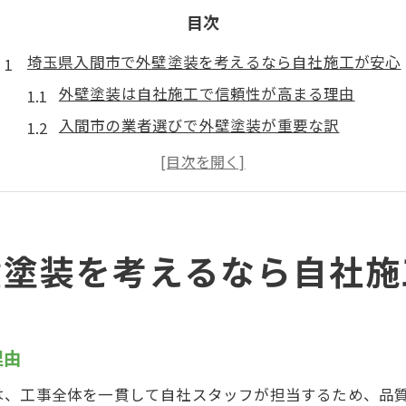
目次
埼玉県入間市で外壁塗装を考えるなら自社施工が安心
外壁塗装は自社施工で信頼性が高まる理由
入間市の業者選びで外壁塗装が重要な訳
外壁塗装を自社施工に任せる安心ポイント
入間市で外壁塗装を任せるメリットとは
外壁塗装で後悔しないための自社施工選び
外壁塗装の品質を高める入間市自社施工の魅力
壁塗装を考えるなら自社施
入間市で外壁塗装の品質を求めるなら自社施工
自社施工が外壁塗装の仕上がりに影響する要素
外壁塗装の耐久性が自社施工で高まる理由
理由
入間市の自社施工が外壁塗装で選ばれる背景
は、工事全体を一貫して自社スタッフが担当するため、品