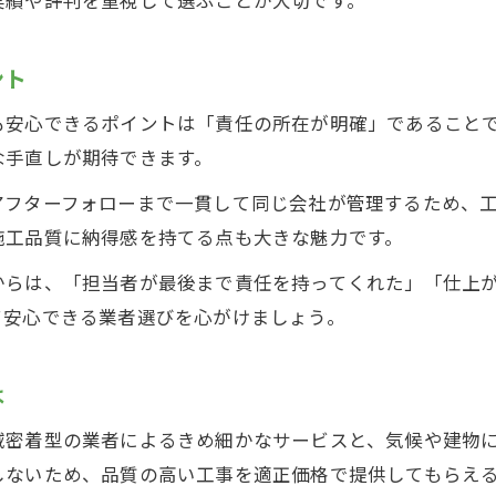
外壁塗装の疑問や不安を入間市で解消する方法
外壁塗装の見積もりで疑問を解消するコツ
ント
入間市で外壁塗装の不安を安心に変える方法
も安心できるポイントは「責任の所在が明確」であること
外壁塗装の助成金利用で負担を軽減する手順
な手直しが期待できます。
外壁塗装の事前相談で納得できる業者選び
アフターフォローまで一貫して同じ会社が管理するため、工
外壁塗装の工程や工期に関する悩み解決法
施工品質に納得感を持てる点も大きな魅力です。
地域密着型外壁塗装が選ばれる理由とは
からは、「担当者が最後まで責任を持ってくれた」「仕上
外壁塗装は地域密着型が支持される理由
て安心できる業者選びを心がけましょう。
入間市で外壁塗装を地域密着業者に任せる利点
外壁塗装の施工実績で地域密着型の違いを体感
は
外壁塗装業者の地元評判が信頼の決め手に
域密着型の業者によるきめ細かなサービスと、気候や建物
外壁塗装サービスの細やかさは地域密着ならでは
しないため、品質の高い工事を適正価格で提供してもらえ