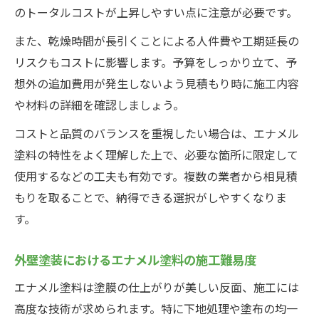
のトータルコストが上昇しやすい点に注意が必要です。
また、乾燥時間が長引くことによる人件費や工期延長の
リスクもコストに影響します。予算をしっかり立て、予
想外の追加費用が発生しないよう見積もり時に施工内容
や材料の詳細を確認しましょう。
コストと品質のバランスを重視したい場合は、エナメル
塗料の特性をよく理解した上で、必要な箇所に限定して
使用するなどの工夫も有効です。複数の業者から相見積
もりを取ることで、納得できる選択がしやすくなりま
す。
外壁塗装におけるエナメル塗料の施工難易度
エナメル塗料は塗膜の仕上がりが美しい反面、施工には
高度な技術が求められます。特に下地処理や塗布の均一