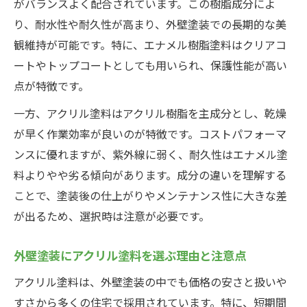
がバランスよく配合されています。この樹脂成分によ
り、耐水性や耐久性が高まり、外壁塗装での長期的な美
観維持が可能です。特に、エナメル樹脂塗料はクリアコ
ートやトップコートとしても用いられ、保護性能が高い
点が特徴です。
一方、アクリル塗料はアクリル樹脂を主成分とし、乾燥
が早く作業効率が良いのが特徴です。コストパフォーマ
ンスに優れますが、紫外線に弱く、耐久性はエナメル塗
料よりやや劣る傾向があります。成分の違いを理解する
ことで、塗装後の仕上がりやメンテナンス性に大きな差
が出るため、選択時は注意が必要です。
外壁塗装にアクリル塗料を選ぶ理由と注意点
アクリル塗料は、外壁塗装の中でも価格の安さと扱いや
すさから多くの住宅で採用されています。特に、短期間