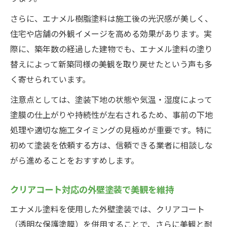
さらに、エナメル樹脂塗料は施工後の光沢感が美しく、
住宅や店舗の外観イメージを高める効果があります。実
際に、築年数の経過した建物でも、エナメル塗料の塗り
替えによって新築同様の美観を取り戻せたという声も多
く寄せられています。
注意点としては、塗装下地の状態や気温・湿度によって
塗膜の仕上がりや持続性が左右されるため、事前の下地
処理や適切な施工タイミングの見極めが重要です。特に
初めて塗装を依頼する方は、信頼できる業者に相談しな
がら進めることをおすすめします。
クリアコート対応の外壁塗装で美観を維持
エナメル塗料を使用した外壁塗装では、クリアコート
（透明な保護塗膜）を併用することで、さらに美観と耐