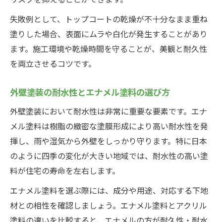
失敗例として、トップコートの乾燥が不十分なまま重ね
塗りした場合、表面にムラや白化が発生することがあり
ます。施工環境や乾燥時間を守ることが、美観と耐久性
を両立させるコツです。
外壁塗装の耐水性とエナメル塗料の選び方
外壁塗装において耐水性は非常に重要な要素です。エナ
メル塗料は樹脂の緻密な塗膜形成により高い耐水性を発
揮し、雨や湿気から外壁をしっかり守ります。特に日本
のように四季の変化が大きい地域では、耐水性の高い塗
料が住宅の寿命を左右します。
エナメル塗料を選ぶ際には、成分や用途、対応する下地
材との相性を確認しましょう。エナメル塗料とアクリル
塗料の違いを比較すると、エナメルの方が耐久性・耐水