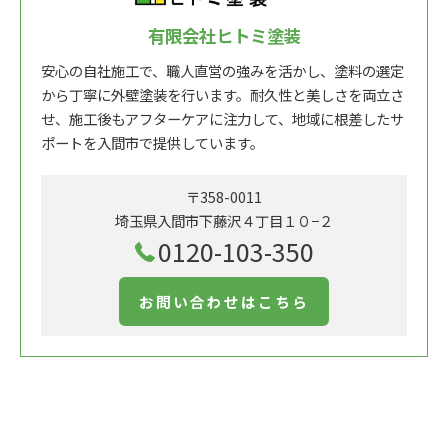
有限会社ヒトミ塗装
安心の自社施工で、職人直営の強みを活かし、塗料の選定
から丁寧に外壁塗装を行います。耐久性と美しさを両立さ
せ、施工後もアフターケアに注力して、地域に根差したサ
ポートを入間市で提供しています。
〒358-0011
埼玉県入間市下藤沢４丁目１０−２
0120-103-350
お問い合わせはこちら