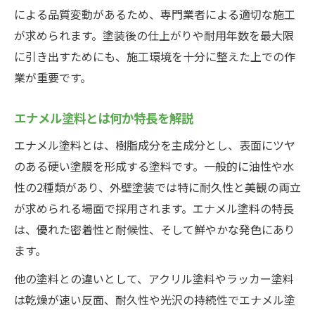
による品質変動があるため、専門業者による適切な施工
エナメル塗料とアクリル塗料の成分特徴
が求められます。塗装後の仕上がりや耐用年数を最大限
外壁塗装にアクリル塗料を選ぶ理由と注意
に引き出すためにも、施工環境を十分に整えた上での作
点
業が重要です。
エナメル塗料とアクリル塗料の耐久性比較
外壁塗装で光沢や仕上がりの差をチェック
エナメル塗料とは何か特長を解説
長持ちする外壁塗装のためのエナメル活用術
エナメル塗料とは、樹脂成分を主成分とし、表面にツヤ
外壁塗装でエナメル塗料が長持ちする理由
のある硬い塗膜を形成する塗料です。一般的に油性や水
性の2種類があり、外壁塗装では特に耐久性と美観の両立
トップコートを活かした外壁塗装のコツ
が求められる場面で採用されます。エナメル塗料の特長
外壁塗装の耐水性とエナメル塗料の選び方
は、優れた密着性と耐候性、そして鮮やかな発色にあり
エナメル塗料のクリアコートで保護力向上
ます。
外壁塗装の美観維持に役立つ施工テクニッ
他の塗料との違いとして、アクリル塗料やラッカー塗料
ク
は乾燥が速い反面、耐久性や光沢の持続性でエナメル塗
トップコートやクリアコートで差がつく塗膜性