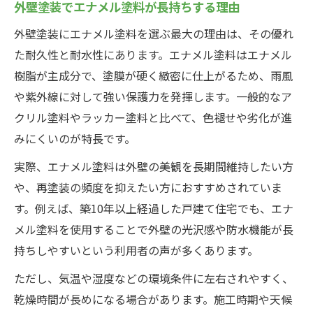
外壁塗装でエナメル塗料が長持ちする理由
外壁塗装にエナメル塗料を選ぶ最大の理由は、その優れ
た耐久性と耐水性にあります。エナメル塗料はエナメル
樹脂が主成分で、塗膜が硬く緻密に仕上がるため、雨風
や紫外線に対して強い保護力を発揮します。一般的なア
クリル塗料やラッカー塗料と比べて、色褪せや劣化が進
みにくいのが特長です。
実際、エナメル塗料は外壁の美観を長期間維持したい方
や、再塗装の頻度を抑えたい方におすすめされていま
す。例えば、築10年以上経過した戸建て住宅でも、エナ
メル塗料を使用することで外壁の光沢感や防水機能が長
持ちしやすいという利用者の声が多くあります。
ただし、気温や湿度などの環境条件に左右されやすく、
乾燥時間が長めになる場合があります。施工時期や天候