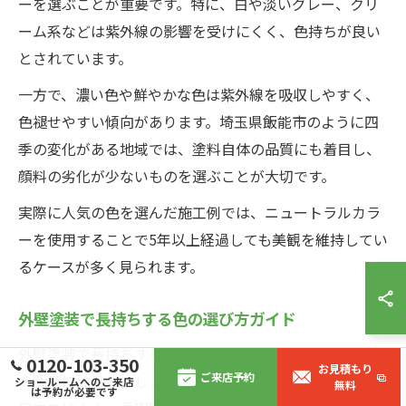
ーを選ぶことが重要です。特に、白や淡いグレー、クリ
ーム系などは紫外線の影響を受けにくく、色持ちが良い
とされています。
一方で、濃い色や鮮やかな色は紫外線を吸収しやすく、
色褪せやすい傾向があります。埼玉県飯能市のように四
季の変化がある地域では、塗料自体の品質にも着目し、
顔料の劣化が少ないものを選ぶことが大切です。
実際に人気の色を選んだ施工例では、ニュートラルカラ
ーを使用することで5年以上経過しても美観を維持してい
るケースが多く見られます。
外壁塗装で長持ちする色の選び方ガイド
外壁塗装で長持ちする色を選ぶ際は、塗料の耐久性と色
0120-103-350
お見積もり
ご来店予約
の明度に注目しましょう。明るめの色は汚れや色褪せが
ショールームへのご来店
無料
は予約が必要です