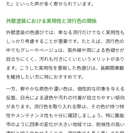
た」といった声が多く寄せられています。
外壁塗装で美観維持に役立つ色選び
外壁塗装の色褪せを防ぐカラーの特徴
外壁塗装における実用性と流行色の関係
外壁塗装で長持ちする色の選び方ガイド
外壁塗装の色選びでは、単なる流行だけでなく実用性も
外壁塗装で汚れが目立たない色の選定法
しっかり考慮することが重要です。たとえば、流行色の
外壁塗装の美観が持続する秘訣を解説
中でもグレーやベージュは、紫外線や雨による色褪せが
人気色と失敗しない外壁塗装選びの秘訣
目立ちにくく、汚れも付きにくいというメリットがあり
外壁塗装で後悔しない人気色の選び方
ます。こうした実用性を重視した色選びは、長期間美観
外壁塗装の人気色と避けたい色の違い
を維持したい方に特におすすめです。
外壁塗装で失敗を防ぐ色選びの基準
一方、鮮やかな原色や濃い色は、個性的な印象を与える
外壁塗装の人気色を活かす組み合わせ術
反面、日光による退色や汚れの付着が目立ちやすい傾向
があります。流行色を取り入れる際は、その色が持つ特
外壁塗装の人気色で満足度を高める方法
性やメンテナンス性も十分に確認しましょう。特に飯能
市のように四季の変化が大きい地域では、耐候性の高い
塗料と組み合わせることで、流行色でも長く美しさを保