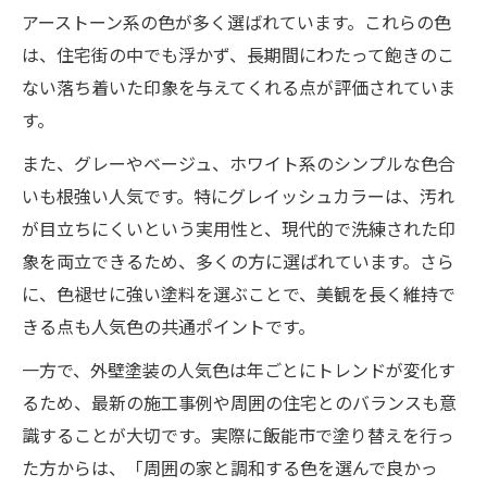
アーストーン系の色が多く選ばれています。これらの色
2025年注目の外壁塗装人気カラー特集
は、住宅街の中でも浮かず、長期間にわたって飽きのこ
2025年外壁塗装の注目カラー徹底分析
ない落ち着いた印象を与えてくれる点が評価されていま
外壁塗装で2025年注目色を選ぶメリット
す。
外壁塗装の人気色が変化する理由とは
また、グレーやベージュ、ホワイト系のシンプルな色合
2025年外壁塗装の新定番色のポイント
いも根強い人気です。特にグレイッシュカラーは、汚れ
外壁塗装で未来志向の色選びを考える
が目立ちにくいという実用性と、現代的で洗練された印
埼玉県飯能市で映える外壁塗装の選び方
象を両立できるため、多くの方に選ばれています。さら
外壁塗装で地域に調和する色選びのコツ
に、色褪せに強い塗料を選ぶことで、美観を長く維持で
飯能市の住環境に合う外壁塗装とは何か
きる点も人気色の共通ポイントです。
外壁塗装で周囲と差がつく配色の工夫
一方で、外壁塗装の人気色は年ごとにトレンドが変化す
外壁塗装の色選びで美観を引き立てる方法
るため、最新の施工事例や周囲の住宅とのバランスも意
飯能市の外壁塗装で人気色が選ばれる理由
識することが大切です。実際に飯能市で塗り替えを行っ
た方からは、「周囲の家と調和する色を選んで良かっ
美観が長持ちする外壁塗装色のポイント