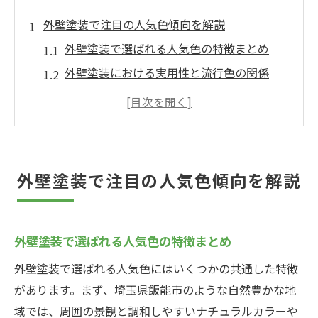
外壁塗装で注目の人気色傾向を解説
外壁塗装で選ばれる人気色の特徴まとめ
外壁塗装における実用性と流行色の関係
2025年最新外壁塗装トレンド色の傾向
外壁塗装が美観にもたらす効果を解説
外壁塗装で避けたい色選びの落とし穴
流行色を取り入れた外壁塗装で差をつける
外壁塗装で注目の人気色傾向を解説
外壁塗装で流行色を上手に取り入れるコツ
外壁塗装のトレンド色で家の印象を一新
外壁塗装で選ばれる人気色の特徴まとめ
流行色を使った外壁塗装の失敗しない方法
外壁塗装の流行色で周囲と調和する秘訣
外壁塗装で選ばれる人気色にはいくつかの共通した特徴
があります。まず、埼玉県飯能市のような自然豊かな地
外壁塗装で人気色と個性を両立させる考え
域では、周囲の景観と調和しやすいナチュラルカラーや
方