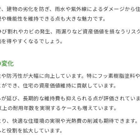
住まいを守る外壁塗装の最適なタイミング
で、建物の劣化を防ぎ、雨水や紫外線によるダメージから
外壁塗装が必要な時期と成長動向の関係
観や機能性を維持できる点も大きな魅力です。
新築から外壁塗装までの最適タイミングとは
ひび割れやカビの発生、雨漏りなど資産価値を損なうリス
外壁塗装を20年しない場合の劣化リスク
価を得やすくなるでしょう。
季節ごとに異なる外壁塗装のポイント
外壁塗装成長によるメンテナンス時期の変化
の変化
今注目される外壁塗装技術の進化と将来性
性や防汚性が大幅に向上しています。特にフッ素樹脂塗料
進化する外壁塗装技術と成長する市場規模
とができ、住宅の資産価値維持に貢献しています。
最新外壁塗装技術が住宅にもたらす利点
が延び、長期的な維持費も抑えられる点が評価されていま
塗料進化が外壁塗装の価値を高める理由
以上の耐用年数を実現するケースも増えています。
外壁塗装業界動向と技術革新の現状分析
より、快適な住環境の実現や光熱費の削減も期待できます
外壁塗装成長と将来性を左右する技術とは
へと役割を拡大しています。
外壁塗装を20年しない場合のリスクと対策