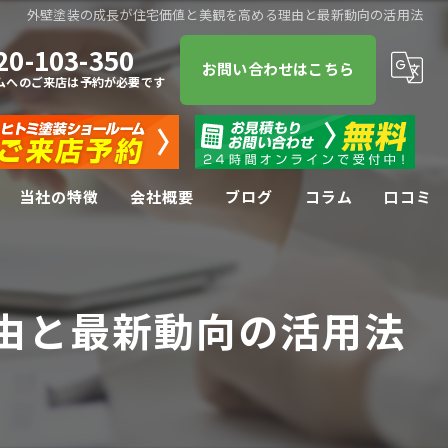
外壁塗装の成長が住宅価値と美観を高める理由と最新動向の活用法
20-103-350
お問い合わせはこちら
ムへのご来店は予約が必要です
当社の特徴
会社概要
ブログ
コラム
口コミ
屋根塗装
由と最新動向の活用法
屋根
防水工事
リフォーム