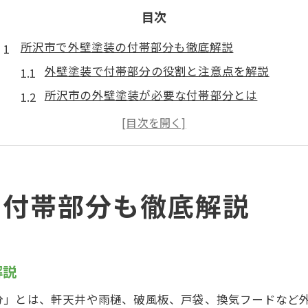
目次
所沢市で外壁塗装の付帯部分も徹底解説
外壁塗装で付帯部分の役割と注意点を解説
所沢市の外壁塗装が必要な付帯部分とは
付帯部分の外壁塗装で長持ちする理由
外壁塗装と付帯部分の劣化サインを見極める
外壁塗装の付帯部分も専門業者に依頼すべき理由
初めての外壁塗装に最適な判断とは
の付帯部分も徹底解説
外壁塗装の基本と付帯部分選定のコツ
外壁塗装で後悔しないための判断基準
外壁塗装の見積もりで比較すべき付帯部分
解説
初めての外壁塗装で重視したい付帯部分とは
分」とは、軒天井や雨樋、破風板、戸袋、換気フードなど