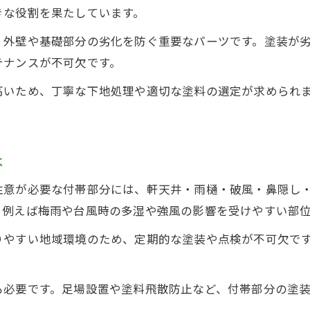
外壁塗装で失敗しないための事前チェック
きな役割を果たしています。
付帯部分まで守る外壁塗装の実践術
、外壁や基礎部分の劣化を防ぐ重要なパーツです。塗装が
外壁塗装で付帯部分を美しく仕上げる方法
テナンスが不可欠です。
外壁塗装の長持ちさせる付帯部分施工法
高いため、丁寧な下地処理や適切な塗料の選定が求められ
外壁塗装と付帯部分のメンテナンステクニック
付帯部分の外壁塗装で耐久性を高める秘訣
外壁塗装の付帯部分を見逃さない実践ポイント
は
見積もり比較でわかる塗装工事の安心感
注意が必要な付帯部分には、軒天井・雨樋・破風・鼻隠し
外壁塗装見積もりで付帯部分を正しく確認
、例えば梅雨や台風時の多湿や強風の影響を受けやすい部
外壁塗装の付帯部分費用を比較するメリット
りやすい地域環境のため、定期的な塗装や点検が不可欠で
外壁塗装で付帯部分も明確な見積もりが重要
外壁塗装の見積もり項目に付帯部分を含める理由
も必要です。足場設置や塗料飛散防止など、付帯部分の塗
外壁塗装と付帯部分の総額比較でわかる安心感