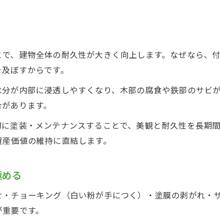
外壁塗装の劣化から住宅を守る秘訣
外壁塗装と付帯部分の定期点検で劣化防止
外壁塗装の劣化サインを見逃さないコツ
とで、建物全体の耐久性が大きく向上します。なぜなら、
付帯部分を含めた外壁塗装のメンテナンス術
を及ぼすからです。
外壁塗装と付帯部分の劣化原因を徹底解説
水分が内部に浸透しやすくなり、木部の腐食や鉄部のサビ
外壁塗装で住宅全体の資産価値を守る方法
合があります。
耐久性を高めるための外壁塗装ポイント
切に塗装・メンテナンスすることで、美観と耐久性を長期
外壁塗装と付帯部分で耐久性を強化する方法
資産価値の維持に直結します。
外壁塗装の塗料選びが付帯部分の寿命を左右
外壁塗装の施工工程で重視したい付帯部分
極める
外壁塗装で耐久性を高めるメンテナンスの秘訣
せ・チョーキング（白い粉が手につく）・塗膜の剥がれ・
外壁塗装と付帯部分の劣化対策ポイント
が重要です。