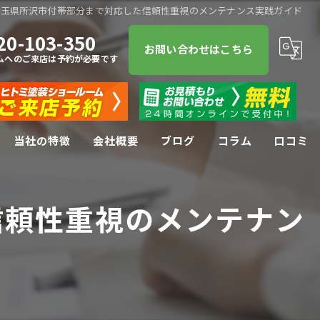
埼玉県所沢市付帯部分まで対応した信頼性重視のメンテナンス実践ガイド
20-103-350
お問い合わせはこちら
ムへのご来店は予約が必要です
当社の特徴
会社概要
ブログ
コラム
口コミ
屋根塗装
信頼性重視のメンテナン
屋根
防水工事
リフォーム