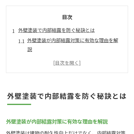
目次
外壁塗装で内部結露を防ぐ秘訣とは
外壁塗装が内部結露対策に有効な理由を解
説
所沢市の気候特性に合わせた外壁塗装の工
夫
内部結露を防ぐ外壁塗装の施工ポイント
住宅を守る外壁塗装と断熱効果の関係性
外壁塗装で内部結露を防ぐ秘訣とは
外壁塗装による住まいの結露リスク低減法
所沢市の気候に適した結露対策の考え方
所沢市の湿度変化と外壁塗装の対策ポイン
外壁塗装が内部結露対策に有効な理由を解説
ト
外壁塗装は建物の耐久性向上だけでなく、内部結露対策