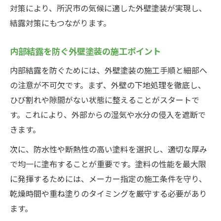
ツ
対策により、所沢市の気候に適した外壁塗装が実現し、
寿命延長のための外壁塗装メンテナンス方
結露対策にもつながります。
法
内部結露を防ぐ外壁塗装の施工ポイント
助成金活用で外壁塗装の費用を抑えるコツ
外壁塗装時に活用できる助成金情報まとめ
内部結露を防ぐためには、外壁塗装の施工手順と細部へ
の注意が不可欠です。まず、外壁の下地処理を徹底し、
内部結露対策で利用できる補助制度の特徴
ひび割れや隙間がない状態に整えることがスタートで
外壁塗装費用を助成金で賢く抑える方法
す。これにより、外部からの湿気や水分の侵入を遮断で
申請しやすい外壁塗装の補助金活用の流れ
きます。
所沢市の助成制度を外壁塗装で活用するポ
次に、防水性や断熱性の高い塗料を選択し、適切な厚み
イント
で均一に塗布することが重要です。塗料の性能を最大限
に発揮するためには、メーカー指定の施工条件を守り、
乾燥時間や重ね塗りのタイミングを厳守する必要があり
ます。