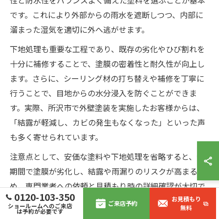
です。これにより外部からの雨水を遮断しつつ、内部に
溜まった湿気を適切に外へ逃がせます。
下地処理も重要な工程であり、既存の劣化やひび割れを
十分に補修することで、塗膜の密着性と耐久性が向上し
ます。さらに、シーリング材の打ち替えや補修を丁寧に
行うことで、目地からの水分浸入を防ぐことができま
す。実際、所沢市で外壁塗装を実施したお客様からは、
「結露が軽減し、カビの発生もなくなった」といった声
も多く寄せられています。
注意点として、安価な塗料や下地処理を省略すると、短
期間で塗膜が劣化し、結露や雨漏りのリスクが高まるた
め、専門業者への依頼と見積もり時の詳細確認が大切で
0120-103-350
す。
お見積もり
ご来店予約
ショールームへのご来店
無料
は予約が必要です