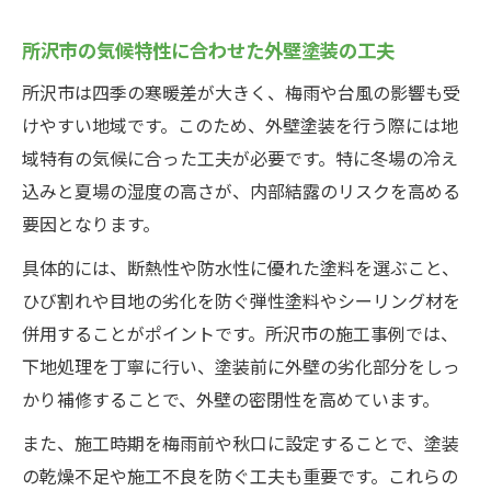
結露防止に効果的な外壁塗装材の選び方
所沢市の気候特性に合わせた外壁塗装の工夫
断熱性能の高い外壁塗装の特徴と見極め方
所沢市は四季の寒暖差が大きく、梅雨や台風の影響も受
内部結露対策には塗料の種類が重要な理由
けやすい地域です。このため、外壁塗装を行う際には地
外壁塗装選びで失敗しないための注意点
域特有の気候に合った工夫が必要です。特に冬場の冷え
結露リスクを減らすための塗装材比較ポイ
込みと夏場の湿度の高さが、内部結露のリスクを高める
ント
要因となります。
適切な外壁塗装で住宅の寿命を延ばす方法
具体的には、断熱性や防水性に優れた塗料を選ぶこと、
外壁塗装が住宅寿命に与える影響と対策
ひび割れや目地の劣化を防ぐ弾性塗料やシーリング材を
結露防止を兼ねた外壁塗装の長持ちポイン
併用することがポイントです。所沢市の施工事例では、
ト
下地処理を丁寧に行い、塗装前に外壁の劣化部分をしっ
定期的な外壁塗装が建物の耐久性を支える
かり補修することで、外壁の密閉性を高めています。
理由
また、施工時期を梅雨前や秋口に設定することで、塗装
外壁塗装でメンテナンスコストを抑えるコ
の乾燥不足や施工不良を防ぐ工夫も重要です。これらの