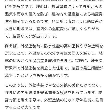
気温差に強い外壁塗装が結露防止に役立つ
にも効果的です。理由は、外壁塗装によって外部からの
理由
湿気や雨水の侵入を防ぎ、建物内の温度差による結露発
結露が多い時期に適した外壁塗装の工夫
生を抑制できるためです。特に所沢市のように寒暖差が
地域特性を活かす外壁塗装の結露対策法
大きい地域では、室内外の温度変化が激しくなりがち
で、結露リスクが高まります。
所沢市住宅で選びたい結露防止外壁塗装材
結露が心配な住まいに外壁塗装が有効な理由
例えば、外壁塗装時に防水性能の高い塗料や断熱塗料を
外壁塗装が結露発生を防ぐ仕組みを徹底解
選ぶことで、外部からの水分や冷気の侵入を減らし、結
説
露の原因となる温度差を緩和できます。実際に、埼玉県
所沢市で外壁塗装を実施した住宅で、結露の発生頻度が
内部結露対策で外壁塗装が選ばれる背景
減少したという声も多く聞かれます。
住宅の耐久性向上に外壁塗装がもたらす効
果
このように、外壁塗装は単なる外観の美化だけでなく、
住まいの内部環境を守る重要な役割を担っています。結
外壁塗装と断熱材で結露を抑える方法
露対策を考える際は、外壁塗装の防水・断熱性能に注目
外壁塗装を活用した結露リスク軽減の実例
することが大切です。
内部結露を防止するための塗装選びのポイント