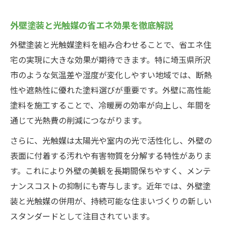
光触媒塗料の特徴がもたらす快適な暮らし
外壁塗装で光触媒塗料が選ばれる理由とは
外壁塗装と光触媒の省エネ効果を徹底解説
光触媒塗料が外壁塗装の寿命を延ばす仕組
外壁塗装と光触媒塗料を組み合わせることで、省エネ住
み
宅の実現に大きな効果が期待できます。特に埼玉県所沢
快適な暮らしを支える外壁塗装の効果的活
市のような気温差や湿度が変化しやすい地域では、断熱
用法
性や遮熱性に優れた塗料選びが重要です。外壁に高性能
外壁塗装に適した光触媒塗料の特徴を解説
塗料を施工することで、冷暖房の効率が向上し、年間を
外壁塗装の省エネ性能と光触媒の相乗効果
通じて光熱費の削減につながります。
所沢市で外壁塗装を検討する際の賢い選び方
さらに、光触媒は太陽光や室内の光で活性化し、外壁の
外壁塗装業者選びで失敗しないポイント
表面に付着する汚れや有害物質を分解する特性がありま
す。これにより外壁の美観を長期間保ちやすく、メンテ
外壁塗装の見積もり比較で賢く費用を抑え
ナンスコストの抑制にも寄与します。近年では、外壁塗
る方法
装と光触媒の併用が、持続可能な住まいづくりの新しい
外壁塗装の信頼できる業者を見極めるコツ
スタンダードとして注目されています。
外壁塗装の適切な塗料選びの考え方