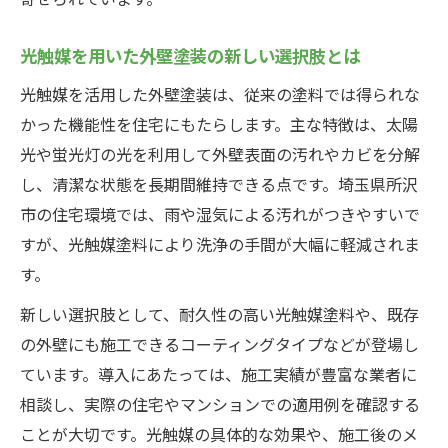
外壁塗装の施工前に知りたい注意点まとめ
外壁塗装前に確認すべきポイント一覧
光触媒を用いた外壁塗装の新しい選択肢とは
外壁塗装の色選びで後悔しないコツ
光触媒を活用した外壁塗装は、従来の塗料では得られな
外壁塗装の施工前に把握すべき耐久性情報
かった機能性を住宅にもたらします。主な特徴は、太陽
外壁塗装でよくあるトラブルと回避策
光や蛍光灯の光を利用して外壁表面の汚れやカビを分解
し、清潔な状態を長期間維持できる点です。埼玉県所沢
外壁塗装の施工前準備で差がつくポイント
市の住宅環境では、雨や湿気による汚れがつきやすいで
すが、光触媒塗料により洗浄の手間が大幅に軽減されま
す。
新しい選択肢として、耐久性の高い光触媒塗料や、既存
の外壁にも施工できるコーティングタイプなどが登場し
ています。導入にあたっては、施工実績が豊富な業者に
相談し、実際の住宅やマンションでの適用例を確認する
ことが大切です。光触媒の具体的な効果や、施工後のメ