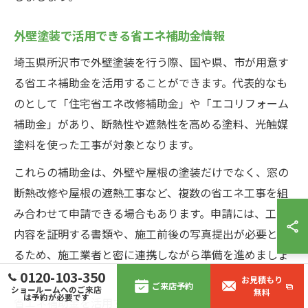
外壁塗装で活用できる省エネ補助金情報
埼玉県所沢市で外壁塗装を行う際、国や県、市が用意す
る省エネ補助金を活用することができます。代表的なも
のとして「住宅省エネ改修補助金」や「エコリフォーム
補助金」があり、断熱性や遮熱性を高める塗料、光触媒
塗料を使った工事が対象となります。
これらの補助金は、外壁や屋根の塗装だけでなく、窓の
断熱改修や屋根の遮熱工事など、複数の省エネ工事を組
み合わせて申請できる場合もあります。申請には、工事
内容を証明する書類や、施工前後の写真提出が必要とな
るため、施工業者と密に連携しながら準備を進めましょ
う。
0120-103-350
お見積もり
ご来店予約
ショールームへのご来店
無料
は予約が必要です
省エネ補助金を活用することで、外壁塗装にかかる初期