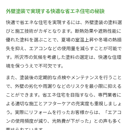
外壁塗装でトラブルを避ける注意点を解説
外壁塗装で実現する快適な省エネ住宅の秘訣
耐久性に優れた外壁塗装を目指すポイント
快適で省エネな住宅を実現するには、外壁塗装の塗料選
外壁塗装の耐久性が住まいを守る理由
びと施工技術がカギとなります。断熱効果や遮熱性能に
耐久性重視の外壁塗装に必要な条件とは
優れた塗料を選ぶことで、夏場の室温上昇や冬場の熱損
外壁塗装で長期間美しさを保つ秘訣
失を抑え、エアコンなどの使用量を減らすことが可能で
外壁塗装の施工方法で耐久性を高める工夫
す。所沢市の気候を考慮した塗料の選定は、快適な住環
境を保つうえで不可欠です。
外壁塗装のメンテナンスサイクルを考察
助成金を活用した外壁塗装費用の節約術
また、塗装後の定期的な点検やメンテナンスを行うこと
外壁塗装で利用可能な助成金の基本知識
で、外壁の劣化や雨漏りなどのリスクを最小限に抑える
ことができます。省エネ住宅を目指すなら、専門業者に
外壁塗装の助成金申請時に注意すべき点
よる適切な施工とアフターケアの充実度も重視しましょ
外壁塗装の費用を助成金で抑えるコツ
う。実際にリフォームを行ったお客様からは、「エアコ
外壁塗装の助成金対象工事の範囲と条件
ンの使用頻度が減り、光熱費が下がった」との声も多く
外壁塗装で活用できる省エネ補助金情報
寄せられています。