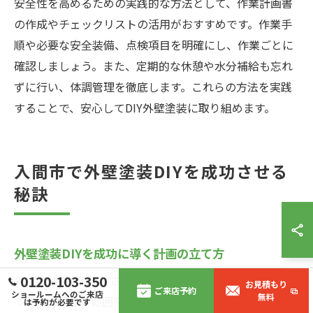
安全性を高めるための実践的な方法として、作業計画書
の作成やチェックリストの活用がおすすめです。作業手
順や必要な安全装備、点検項目を明確にし、作業ごとに
確認しましょう。また、定期的な休憩や水分補給も忘れ
ずに行い、体調管理を徹底します。これらの方法を実践
することで、安心してDIY外壁塗装に取り組めます。
入間市で外壁塗装DIYを成功させる
秘訣
外壁塗装DIYを成功に導く計画の立て方
外壁塗装DIYを成功させるためには、事前計画が不可欠
0120-103-350
お見積もり
ご来店予約
ショールームへのご来店
無料
です。まず作業範囲を明確にし、必要な塗料・道具をリ
は予約が必要です