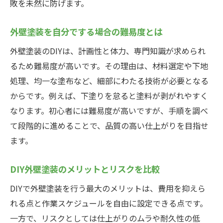
敗を未然に防げます。
外壁塗装作業を効率化する道具の選定法
道具のメンテナンスと長持ちさせるコツ
外壁塗装を自分でする場合の難易度とは
外壁塗装に必要な消耗品とその管理方法
外壁塗装のDIYは、計画性と体力、専門知識が求められ
外壁塗装準備で作業をスムーズに進める工
るため難易度が高いです。その理由は、材料選定や下地
夫
処理、均一な塗布など、細部にわたる技術が必要となる
助成金活用で得する外壁塗装の進め方
からです。例えば、下塗りを怠ると塗料が剥がれやすく
外壁塗装の助成金情報を得るおすすめ手順
なります。初心者には難易度が高いですが、手順を調べ
て段階的に進めることで、品質の高い仕上がりを目指せ
入間市で活用できる外壁塗装助成金の種類
ます。
助成金申請に必要な書類や手続きの流れ
外壁塗装の助成金対象条件と注意事項
DIY外壁塗装のメリットとリスクを比較
助成金を利用した外壁塗装の進め方の工夫
DIYで外壁塗装を行う最大のメリットは、費用を抑えら
外壁塗装助成金の最新動向を知る方法
れる点と作業スケジュールを自由に設定できる点です。
外壁の色選びで後悔しないためのコツ
一方で、リスクとしては仕上がりのムラや耐久性の低