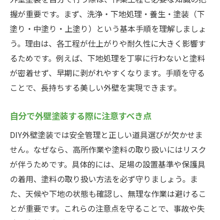
外壁塗装DIYを入間市で実践する際の留意点
握が重要です。まず、洗浄・下地処理・養生・塗装（下
塗り・中塗り・上塗り）という基本手順を理解しましょ
地域で外壁塗装DIY経験者の声を活かす方法
う。理由は、各工程が仕上がりや耐久性に大きく影響す
入間市のDIY外壁塗装で役立つサポート情報
るためです。例えば、下地処理を丁寧に行わないと塗料
費用を抑えて自分で外壁塗装を実現する方法
が密着せず、早期に剥がれやすくなります。手順を守る
外壁塗装の費用内訳と節約ポイントを解説
ことで、長持ちする美しい外壁を実現できます。
自分で外壁塗装した場合のコスト比較
安く外壁塗装するための材料選びのコツ
自分で外壁塗装する際に注意すべき点
外壁塗装の見積もりと予算計画の立て方
DIY外壁塗装では安全管理と正しい道具選びが欠かせま
外壁塗装で費用を抑える裏技と注意点
せん。なぜなら、高所作業や塗料の取り扱いにはリスク
外壁塗装の費用節約に役立つ情報収集法
が伴うためです。具体的には、足場の設置基準や保護具
の着用、塗料の取り扱い方法を必ず守りましょう。ま
DIY外壁塗装に必要な道具と準備のポイント
た、天候や下地の状態も確認し、無理な作業は避けるこ
外壁塗装に必須の道具と選び方の基本
とが重要です。これらの注意点を守ることで、事故や失
外壁塗装DIY前に揃えたい準備品リスト