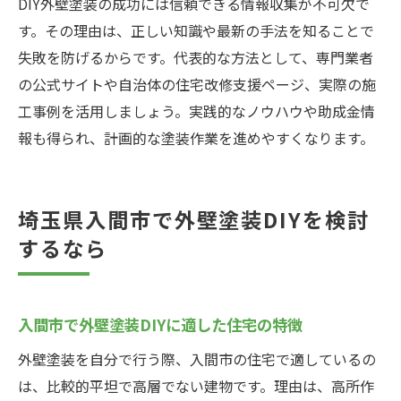
DIY外壁塗装の成功には信頼できる情報収集が不可欠で
す。その理由は、正しい知識や最新の手法を知ることで
入間市で外壁塗装DIYを成功させる秘訣
失敗を防げるからです。代表的な方法として、専門業者
外壁塗装DIYを成功に導く計画の立て方
の公式サイトや自治体の住宅改修支援ページ、実際の施
入間市で外壁塗装経験者のアドバイス活用
工事例を活用しましょう。実践的なノウハウや助成金情
術
報も得られ、計画的な塗装作業を進めやすくなります。
外壁塗装DIYで満足度を高めるポイント
作業効率アップのための外壁塗装工夫集
実践者が語る外壁塗装DIYの成功体験談
埼玉県入間市で外壁塗装DIYを検討
外壁塗装DIY後のアフターケアと補修方法
するなら
入間市で外壁塗装DIYに適した住宅の特徴
外壁塗装を自分で行う際、入間市の住宅で適しているの
は、比較的平坦で高層でない建物です。理由は、高所作