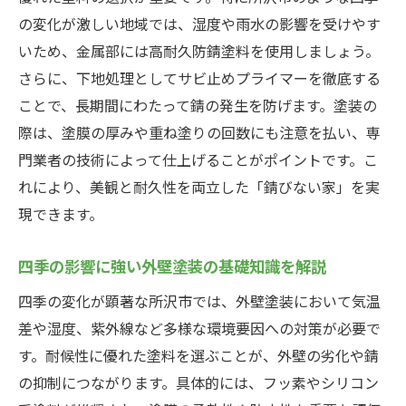
介
の変化が激しい地域では、湿度や雨水の影響を受けやす
錆びにくい外壁塗装の選び方とポイント
いため、金属部には高耐久防錆塗料を使用しましょう。
長持ちする外壁塗装の選び方と塗料の特徴
さらに、下地処理としてサビ止めプライマーを徹底する
外壁塗装で錆を防ぐための塗料選定ポイン
ことで、長期間にわたって錆の発生を防げます。塗装の
ト
際は、塗膜の厚みや重ね塗りの回数にも注意を払い、専
外壁塗装の耐久性は塗料選びが決め手とな
門業者の技術によって仕上げることがポイントです。こ
る理由
れにより、美観と耐久性を両立した「錆びない家」を実
現できます。
失敗しない外壁塗装のための業者選びの注
意点
四季の影響に強い外壁塗装の基礎知識を解説
外壁塗装の色選びで錆びにくさを高めるコ
ツ
四季の変化が顕著な所沢市では、外壁塗装において気温
差や湿度、紫外線など多様な環境要因への対策が必要で
環境に配慮した外壁塗装の最新トレンドを
す。耐候性に優れた塗料を選ぶことが、外壁の劣化や錆
紹介
の抑制につながります。具体的には、フッ素やシリコン
所沢市で叶える長持ち外壁塗装のコツ