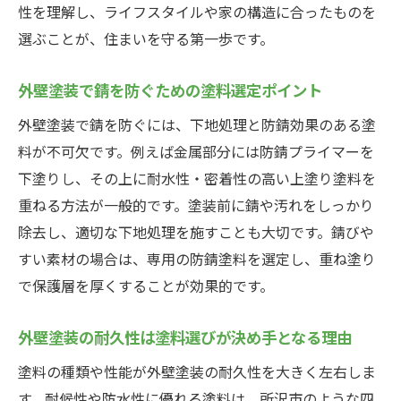
錆びない家を実現する実践的メンテ法
性を理解し、ライフスタイルや家の構造に合ったものを
外壁塗装で錆びない家を保つ日常の工夫
選ぶことが、住まいを守る第一歩です。
外壁塗装の効果を持続させるメンテナンス
外壁塗装で錆を防ぐための塗料選定ポイント
術
外壁塗装で錆を防ぐには、下地処理と防錆効果のある塗
外壁塗装の経年変化を防ぐ実践的な管理方
料が不可欠です。例えば金属部分には防錆プライマーを
法
下塗りし、その上に耐水性・密着性の高い上塗り塗料を
外壁塗装で錆びを未然に防ぐ対策を紹介
重ねる方法が一般的です。塗装前に錆や汚れをしっかり
外壁塗装のメンテナンスで費用を抑える方
除去し、適切な下地処理を施すことも大切です。錆びや
法
すい素材の場合は、専用の防錆塗料を選定し、重ね塗り
外壁塗装で家族も安心できる住まいを実現
で保護層を厚くすることが効果的です。
外壁塗装の耐久性は塗料選びが決め手となる理由
塗料の種類や性能が外壁塗装の耐久性を大きく左右しま
す。耐候性や防水性に優れる塗料は、所沢市のような四