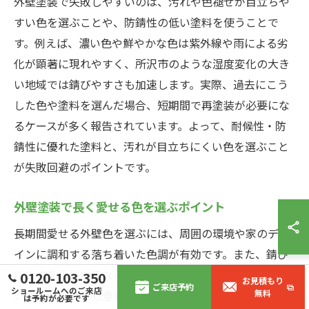
外壁塗装で失敗しやすいのは、汚れや色褪せが目立ちや
すい色を選ぶことや、防錆性の低い塗料を使うことで
す。例えば、濃い色や鮮やかな色は紫外線や雨による劣
化が顕著に現れやすく、所沢市のような湿度変化の大き
い地域では錆びやすさも加速します。実際、過去にこう
した色や塗料を選んだ場合、短期間で再塗装が必要にな
るケースが多く報告されています。よって、耐候性・防
錆性に優れた塗料と、汚れが目立ちにくい色を選ぶこと
が失敗回避のポイントです。
外壁塗装で長く愛せる色を選ぶポイント
長期間愛せる外壁色を選ぶには、周囲の環境や家のデザ
インに調和する落ち着いた色調が有効です。また、錆び
にくさを重視するなら、防錆効果の高い塗料と相性の良
0120-103-350
お見積もり
ご来店予約
ショールームへのご来店
い色を選ぶことも重要です。例えば、グレーやベージュ
無料
は予約が必要です