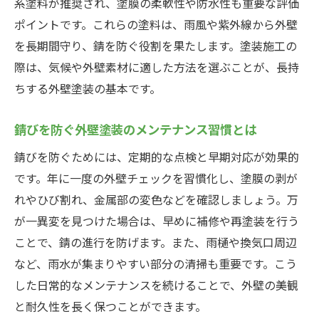
系塗料が推奨され、塗膜の柔軟性や防水性も重要な評価
外壁塗装の長寿命化に必要なメンテナンス
ポイントです。これらの塗料は、雨風や紫外線から外壁
手順
を長期間守り、錆を防ぐ役割を果たします。塗装施工の
外壁塗装で費用対効果を高める見積りのポ
際は、気候や外壁素材に適した方法を選ぶことが、長持
イント
ちする外壁塗装の基本です。
所沢市で選ばれる外壁塗装の施工事例を紹
介
錆びを防ぐ外壁塗装のメンテナンス習慣とは
外壁塗装のメンテナンス時期を見極める方
錆びを防ぐためには、定期的な点検と早期対応が効果的
法
です。年に一度の外壁チェックを習慣化し、塗膜の剥が
外壁塗装で満足度を上げる口コミやレビュ
れやひび割れ、金属部の変色などを確認しましょう。万
ー活用術
が一異変を見つけた場合は、早めに補修や再塗装を行う
外壁塗装のトータルコストを抑える工夫と
ことで、錆の進行を防げます。また、雨樋や換気口周辺
は
など、雨水が集まりやすい部分の清掃も重要です。こう
錆に強い塗料で家を守る方法とは
した日常的なメンテナンスを続けることで、外壁の美観
と耐久性を長く保つことができます。
外壁塗装で人気の錆に強い塗料の特徴とは