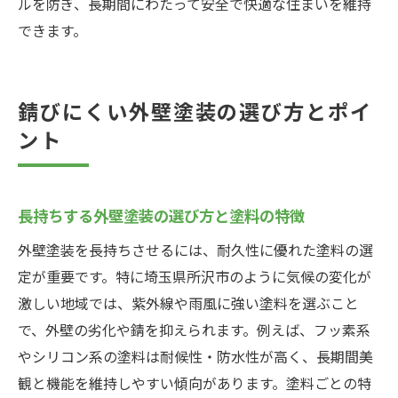
ルを防ぎ、長期間にわたって安全で快適な住まいを維持
外壁塗装を長持ちさせる定期的な点検の重
できます。
要性
外壁塗装の美観を守る洗浄とケアの方法を
錆びにくい外壁塗装の選び方とポイ
解説
ント
外壁塗装で家の資産価値を高める工夫とは
外壁塗装で失敗しない色の選び方
外壁塗装で後悔しない色選びのコツを伝授
長持ちする外壁塗装の選び方と塗料の特徴
外壁塗装の色で避けたい失敗例とその理由
外壁塗装を長持ちさせるには、耐久性に優れた塗料の選
外壁塗装で長く愛せる色を選ぶポイント
定が重要です。特に埼玉県所沢市のように気候の変化が
外壁塗装の色選びで家の印象を変える方法
激しい地域では、紫外線や雨風に強い塗料を選ぶこと
外壁塗装と周辺環境に調和する配色の工夫
で、外壁の劣化や錆を抑えられます。例えば、フッ素系
外壁塗装の色決めを成功させる最新トレン
やシリコン系の塗料は耐候性・防水性が高く、長期間美
ド
観と機能を維持しやすい傾向があります。塗料ごとの特