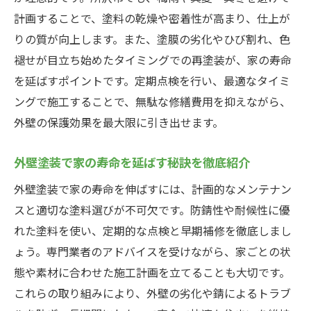
の探し方
計画することで、塗料の乾燥や密着性が高まり、仕上が
りの質が向上します。また、塗膜の劣化やひび割れ、色
外壁塗装で使える補助金のメリットと注意
褪せが目立ち始めたタイミングでの再塗装が、家の寿命
点
を延ばすポイントです。定期点検を行い、最適なタイミ
補助金を活用した外壁塗装の成功事例を紹
ングで施工することで、無駄な修繕費用を抑えながら、
介
外壁の保護効果を最大限に引き出せます。
外壁塗装と補助金を賢く利用するためのコ
ツ
外壁塗装で家の寿命を延ばす秘訣を徹底紹介
長期間美観を保つ外壁メンテナンス術
外壁塗装で家の寿命を伸ばすには、計画的なメンテナン
外壁塗装で美観と耐久性を維持するメンテ
スと適切な塗料選びが不可欠です。防錆性や耐候性に優
法
れた塗料を使い、定期的な点検と早期補修を徹底しまし
外壁塗装の劣化を早期発見する日常チェッ
ょう。専門業者のアドバイスを受けながら、家ごとの状
ク術
態や素材に合わせた施工計画を立てることも大切です。
外壁塗装後に気を付けたいトラブル防止ポ
これらの取り組みにより、外壁の劣化や錆によるトラブ
イント