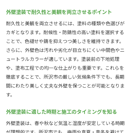
外壁塗装の耐久性を左右する塗料の選び方
外壁塗装で耐久性と美観を両立させるポイント
錆び知らずの外壁塗装を実現する施工技術
耐久性と美観を両立させるには、塗料の種類や色選びが
外壁塗装で塗料の性能を最大限に引き出す
カギとなります。耐候性・防錆性の高い塗料を選択する
コツ
ことで、色褪せや錆を抑えつつ美しさを維持できます。
外壁塗装後のトラブルを防ぐチェックポイ
さらに、外壁色は汚れや劣化が目立ちにくい中間色やニ
ント
ュートラルカラーが適しています。塗装前の下地処理
外壁塗装の塗料別メリットと選択基準を解
や、塗布工程での均一な仕上がりも重要です。これらを
説
徹底することで、所沢市の厳しい気候条件下でも、長期
外壁塗装の補助金活用術を徹底解説
間にわたり美しく丈夫な外壁を保つことが可能となりま
外壁塗装で補助金を活用するための手続き
す。
方法
外壁塗装に適した時期と施工のタイミングを知る
外壁塗装の補助金申請に必要な条件をチェ
ック
外壁塗装は、春や秋など気温と湿度が安定している時期
外壁塗装の費用を抑えるための補助金制度
が理想的です。所沢市でも、梅雨や真夏・真冬を避けて