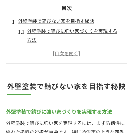
目次
外壁塗装で錆びない家を目指す秘訣
外壁塗装で錆びに強い家づくりを実現する
方法
四季の影響に強い外壁塗装の基礎知識を解
説
錆びを防ぐ外壁塗装のメンテナンス習慣と
は
外壁塗装で錆びない家を目指す秘訣
外壁塗装で耐久性と美観を両立させるポイ
ント
外壁塗装に適した時期と施工のタイミング
外壁塗装で錆びに強い家づくりを実現する方法
を知る
外壁塗装で錆びに強い家を実現するには、まず防錆性に
外壁塗装で家の寿命を延ばす秘訣を徹底紹
優れた塗料の選択が重要です。特に所沢市のような四季