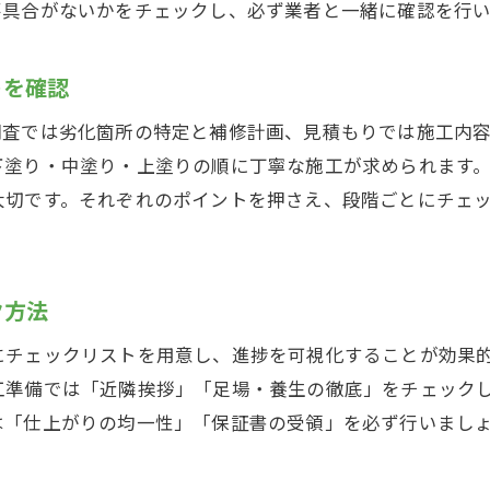
不具合がないかをチェックし、必ず業者と一緒に確認を行
外壁塗装の準備段階で確認すべき事項
丁寧な外壁塗装準備がもたらす安心感
トを確認
外壁塗装準備でトラブルを防ぐコツ
調査では劣化箇所の特定と補修計画、見積もりでは施工内
業者選びから始まる安心の外壁塗装
下塗り・中塗り・上塗りの順に丁寧な施工が求められます
後悔しない外壁塗装業者選びの基準とは
大切です。それぞれのポイントを押さえ、段階ごとにチェ
外壁塗装で信頼できる業者を見極める方法
外壁塗装業者選びのポイントと比較基準
外壁塗装の見積もり比較で注意すべき点
ク方法
優良な外壁塗装業者を選ぶチェックリスト
にチェックリストを用意し、進捗を可視化することが効果
外壁塗装業者の選定が施工の質を左右する
工準備では「近隣挨拶」「足場・養生の徹底」をチェック
塗装中に確認すべきチェックポイント
は「仕上がりの均一性」「保証書の受領」を必ず行いまし
外壁塗装中に必ず確認したい重要項目
外壁塗装作業中の進行と品質を確認しよう