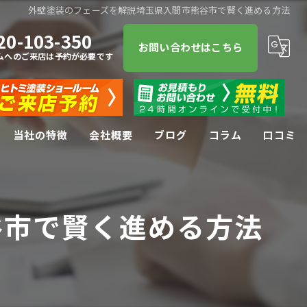
外壁塗装のフェーズを解説埼玉県入間市熊谷市で賢く進める方法
20-103-350
お問い合わせはこちら
ムへのご来店は予約が必要です
当社の特徴
会社概要
ブログ
コラム
口コミ
屋根塗装
谷市で賢く進める方法
屋根
防水工事
リフォーム