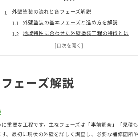
外壁塗装の流れと各フェーズ解説
外壁塗装の基本フェーズと進め方を解説
地域特性に合わせた外壁塗装工程の特徴とは
外壁塗装の流れで見落としがちな注意点
外壁塗装フェーズごとの役割とポイントを確認
安心施工のための外壁塗装工程チェック方法
失敗しない外壁塗装フェーズ選びの秘訣
各フェーズ解説
初めての外壁塗装で押さえるべき工程
外壁塗装初体験で準備すべき要点まとめ
はじめての外壁塗装で失敗しない工程管理
説
外壁塗装の事前確認と段取りの重要性
めに重要な工程です。主なフェーズは「事前調査」「見積
外壁塗装初心者が気をつけたい工程の流れ
ます。最初に現状の外壁を詳しく調査し、必要な補修箇所