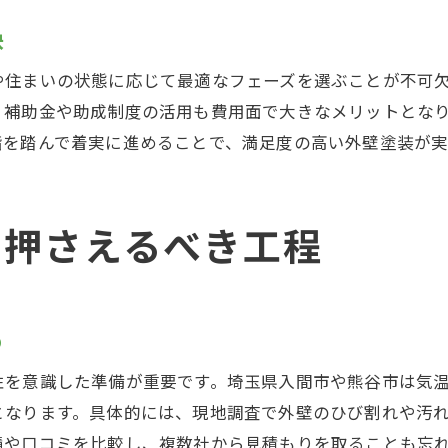
塗装中のトラブル防止ポイントを押さえる
訣
外壁塗装中に現場でチェックするべき点
や住まいの状態に応じて最適なフェーズを選ぶことが不可
仕上がりを左右する外壁塗装中の確認事項
。補助金や助成制度の活用も費用面で大きなメリットとな
外壁塗装の工程管理で見逃せない注意点
階を踏んで着実に進めることで、満足度の高い外壁塗装が実
補助金活用で賢く進める外壁塗装術
外壁塗装で補助金活用する手順とポイント
で押さえるべき工程
補助金制度を利用した外壁塗装の進め方
外壁塗装費用を抑える補助金情報の探し方
外壁塗装と補助金申請の流れを解説
め
補助金を活かす外壁塗装計画の立て方
外壁塗装と補助金利用で得するポイント
性を意識した準備が重要です。埼玉県入間市や熊谷市は気
施工後も安心できるフォロー体制の秘訣
となります。具体的には、現地調査で外壁のひび割れや汚
績や口コミを比較し、複数社から見積もりを取ることも忘
外壁塗装後のアフターフォロー内容とは