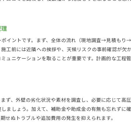
外壁塗装完了後の点検とメンテナンス方法
施工後も安心できる外壁塗装サポート体制
管理
外壁塗装後のトラブル対応と安心のコツ
長期間安心できる外壁塗装のフォロー術
ーポイントです。まず、全体の流れ（現地調査→見積もり
、施工前には近隣への挨拶や、天候リスクの事前確認が欠
外壁塗装後も快適に過ごすための管理方法
コミュニケーションを取ることが重要です。計画的な工程
。まず、外壁の劣化状況や素材を調査し、必要に応じて高
整しましょう。加えて、補助金や助成金の有無も忘れずに
予期せぬトラブルや追加費用の発生を抑えられます。