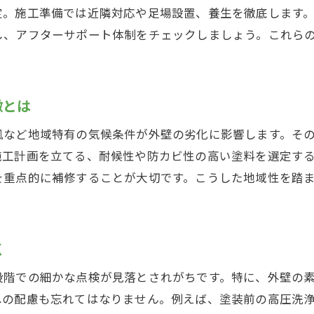
外壁塗装の基本工程を押さえるポイント
定。施工準備では近隣対応や足場設置、養生を徹底します。
初回の外壁塗装で役立つ工程別アドバイス
し、アフターサポート体制をチェックしましょう。これら
失敗しない外壁塗装計画のポイント
外壁塗装計画で押さえたい大切なポイント
徴とは
外壁塗装の成功を左右する事前計画の工夫
外壁塗装フェーズごとの計画立案のコツ
風など地域特有の気候条件が外壁の劣化に影響します。そ
外壁塗装計画の立て方と検討ポイント
施工計画を立てる、耐候性や防カビ性の高い塗料を選定す
を重点的に補修することが大切です。こうした地域性を踏
失敗例から学ぶ外壁塗装計画の注意点
外壁塗装計画で後悔しないための工夫
施工前の準備が重要な理由とは
点
外壁塗装前準備が仕上がりを左右する理由
外壁塗装の成功に欠かせない準備内容とは
段階での細かな点検が見落とされがちです。特に、外壁の
への配慮も忘れてはなりません。例えば、塗装前の高圧洗
外壁塗装前の準備で差がつくポイント