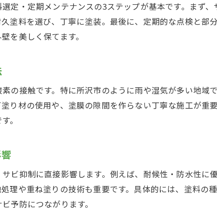
料選定・定期メンテナンスの3ステップが基本です。まず、
外壁塗装とサビ対策で快適な住まいを維持
耐久塗料を選び、丁寧に塗装。最後に、定期的な点検と部
外壁塗装を長持ちさせるためのサビ防止策
外壁を美しく保てます。
外壁塗装で信頼できる業者を選ぶポイント
外壁塗装によるサビ対策で安心の住まいづくり
法
酸素の接触です。特に所沢市のように雨や湿気が多い地域
下塗り材の使用や、塗膜の隙間を作らない丁寧な施工が重
です。
影響
、サビ抑制に直接影響します。例えば、耐候性・防水性に
地処理や重ね塗りの技術も重要です。具体的には、塗料の
サビ予防につながります。