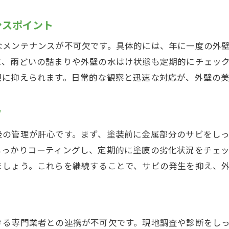
外壁塗装後のサビ再発を防ぐコツ
ンスポイント
外壁塗装でサビ防止を実現するための注意点
なメンテナンスが不可欠です。具体的には、年に一度の外
長持ちする外壁塗装のコツとサビ予防術
に、雨どいの詰まりや外壁の水はけ状態も定期的にチェッ
長持ちする外壁塗装のためのサビ対策ポイント
限に抑えられます。日常的な観察と迅速な対応が、外壁の
外壁塗装の耐久性を高めるサビ予防の秘訣
サビ予防に役立つ外壁塗装の選定ポイント
ツ
外壁塗装で住まいを長持ちさせるコツ
後の管理が肝心です。まず、塗装前に金属部分のサビをし
外壁塗装後のメンテナンスとサビ予防法
しっかりコーティングし、定期的に塗膜の劣化状況をチェ
外壁塗装による耐久性アップとサビ防止策
ましょう。これらを継続することで、サビの発生を抑え、
外壁塗装を通じたサビ対策の実践方法
実践的な外壁塗装によるサビ対策の手順
外壁塗装の流れとサビ対策のポイント
きる専門業者との連携が不可欠です。現地調査や診断をし
外壁塗装現場でのサビ防止実例を紹介