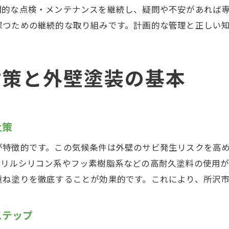
期的な点検・メンテナンスを継続し、疑問や不安があれば
外壁塗装でサビを抑えるための注意点
保つための継続的な取り組みです。計画的な管理と正しい
外壁塗装後のサビ予防メンテナンス方法
外壁塗装を活かしたサビ対策の具体的実践法
サビを防ぐ外壁塗装の選び方と手順
対策と外壁塗装の基本
サビ防止重視の外壁塗装選びで失敗しないコツ
外壁塗装の選択肢とサビ対策の基本ステップ
外壁塗装の施工手順におけるサビ対策の流れ
止策
外壁塗装でサビをしっかり防ぐ選び方ガイド
が特徴的です。この気候条件は外壁のサビ発生リスクを高
外壁塗装のポイントとサビ防止の豆知識
クリルシリコン系やフッ素樹脂系などの高耐久塗料の使用
外壁塗装プロが伝授するサビ対策の選び方
重ね塗りを徹底することが効果的です。これにより、所沢
所沢市で外壁塗装を成功させるための秘訣
外壁塗装を成功させるサビ対策の秘訣とは
ステップ
所沢市の外壁塗装で後悔しないポイント