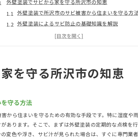
外壁塗装でサビから家を守る所沢市の知恵
外壁塗装で所沢市のサビ被害から住まいを守る方
外壁塗装によるサビ防止の基礎知識を解説
外壁塗装選びが所沢市のサビ対策に重要な理由
サビを未然に防ぐ外壁塗装のメンテナンスポイン
外壁塗装によるサビ対策と長持ちのコツ
所沢市で外壁塗装を成功させる心構え
ら家を守る所沢市の知恵
所沢市特有のサビ対策と外壁塗装の基本
所沢市の気候に合う外壁塗装とサビ防止策
外壁塗装でサビ対策を成功させる基本ステップ
いを守る方法
サビの発生原因と外壁塗装での予防方法
被害から住まいを守るための有効な手段です。特に湿度や
外壁塗装の選び方がサビ抑制に与える影響
クがあります。そこで、まずは外壁塗装の定期的な点検を
所沢市で外壁塗装を考える際のサビ対策の要点
分の変色や浮き、サビ汁が見られた場合は、すぐに専門業