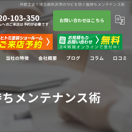
外壁塗装で埼玉県所沢市のサビを防ぐ長持ちメンテナンス術
20-103-350
お問い合わせはこちら
ムへのご来店は予約が必要です
当社の特徴
会社概要
ブログ
コラム
口コミ
屋根塗装
持ちメンテナンス術
屋根
防水工事
リフォーム