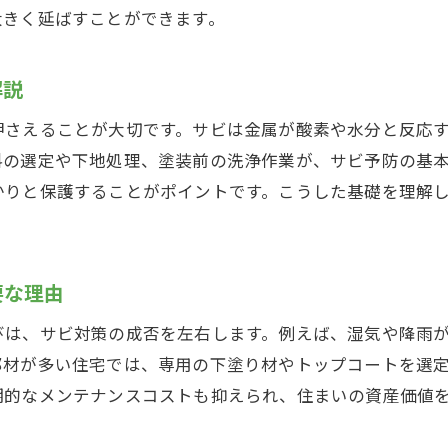
外壁塗装を通じたサビ防止の実践的な工夫
大きく延ばすことができます。
サビが気になるなら外壁塗装で解決へ
外壁塗装でサビの悩みを根本から解決する方法
解説
サビが目立つ外壁に最適な塗装プランとは
押さえることが大切です。サビは金属が酸素や水分と反応
外壁塗装を選ぶ際のサビ対策ポイント
料の選定や下地処理、塗装前の洗浄作業が、サビ予防の基
外壁塗装後も続くサビ防止のメンテナンス法
かりと保護することがポイントです。こうした基礎を理解
サビの進行を防ぐ外壁塗装の重要な役割
外壁塗装の専門家が教えるサビ解決の秘訣
要な理由
外壁塗装におけるサビ防止の重要ポイント
外壁塗装で失敗しないサビ防止の基本知識
びは、サビ対策の成否を左右します。例えば、湿気や降雨
外壁塗装に適したサビ止め塗料の選び方
部材が多い住宅では、専用の下塗り材やトップコートを選
期的なメンテナンスコストも抑えられ、住まいの資産価値
サビ対策に欠かせない外壁塗装の下地処理
外壁塗装の工程で注意すべきサビ対策とは