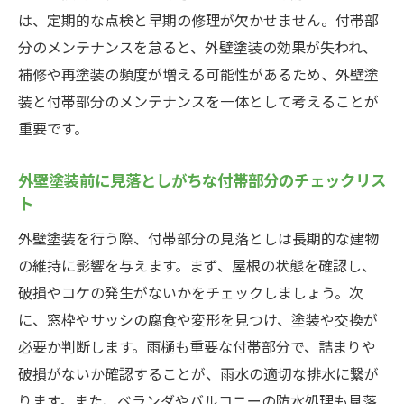
付帯部分の状態が外壁塗装費用に与える影
は、定期的な点検と早期の修理が欠かせません。付帯部
響
分のメンテナンスを怠ると、外壁塗装の効果が失われ、
補修や再塗装の頻度が増える可能性があるため、外壁塗
具体的な付帯部分のチェックリスト作成法
装と付帯部分のメンテナンスを一体として考えることが
見積もりに含まれるべき付帯部分の重要項
重要です。
目
付帯部分に関する追加費用の有無を確認す
外壁塗装前に見落としがちな付帯部分のチェックリス
る方法
ト
付帯部分の状態が外壁塗装の費用対効果に
外壁塗装を行う際、付帯部分の見落としは長期的な建物
与える影響
の維持に影響を与えます。まず、屋根の状態を確認し、
屋根と外壁塗装の相乗効果を高めるためのヒン
破損やコケの発生がないかをチェックしましょう。次
ト
に、窓枠やサッシの腐食や変形を見つけ、塗装や交換が
屋根と外壁塗装を同時に行うべき理由
必要か判断します。雨樋も重要な付帯部分で、詰まりや
屋根のメンテナンスが外壁塗装に与える影
破損がないか確認することが、雨水の適切な排水に繋が
響
ります。また、ベランダやバルコニーの防水処理も見落