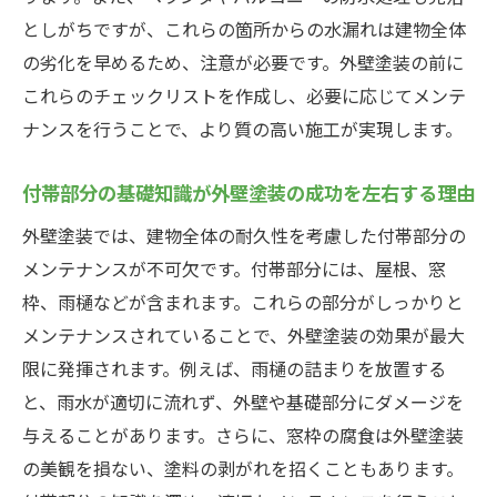
屋根材と外壁塗装の相性を考慮した施工方
としがちですが、これらの箇所からの水漏れは建物全体
法
の劣化を早めるため、注意が必要です。外壁塗装の前に
これらのチェックリストを作成し、必要に応じてメンテ
屋根の状態が外壁塗装の耐久性に与える影
ナンスを行うことで、より質の高い施工が実現します。
響
屋根と外壁塗装の最適な組み合わせとは
付帯部分の基礎知識が外壁塗装の成功を左右する理由
屋根の適切なメンテナンスが外壁塗装を長
外壁塗装では、建物全体の耐久性を考慮した付帯部分の
持ちさせる
メンテナンスが不可欠です。付帯部分には、屋根、窓
埼玉県入間市で効果的な外壁塗装を実現するた
枠、雨樋などが含まれます。これらの部分がしっかりと
めの事例紹介
メンテナンスされていることで、外壁塗装の効果が最大
入間市で成功した外壁塗装事例とは
限に発揮されます。例えば、雨樋の詰まりを放置する
地域特性を考慮した外壁塗装の実践例
と、雨水が適切に流れず、外壁や基礎部分にダメージを
入間市の気候に合った外壁塗装事例のポイ
与えることがあります。さらに、窓枠の腐食は外壁塗装
ント
の美観を損ない、塗料の剥がれを招くこともあります。
付帯部分の工夫で成功した外壁塗装事例