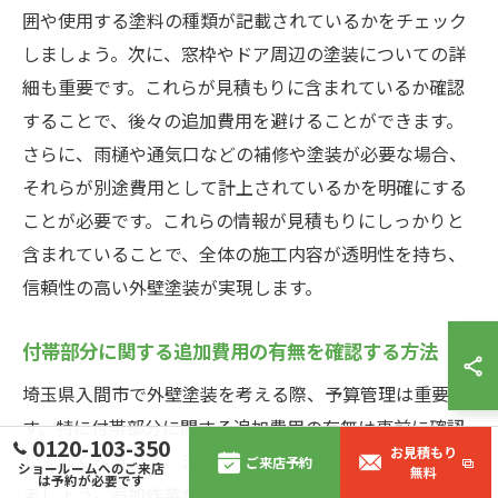
囲や使用する塗料の種類が記載されているかをチェック
しましょう。次に、窓枠やドア周辺の塗装についての詳
細も重要です。これらが見積もりに含まれているか確認
することで、後々の追加費用を避けることができます。
さらに、雨樋や通気口などの補修や塗装が必要な場合、
それらが別途費用として計上されているかを明確にする
ことが必要です。これらの情報が見積もりにしっかりと
含まれていることで、全体の施工内容が透明性を持ち、
信頼性の高い外壁塗装が実現します。
付帯部分に関する追加費用の有無を確認する方法
埼玉県入間市で外壁塗装を考える際、予算管理は重要で
す。特に付帯部分に関する追加費用の有無は事前に確認
0120-103-350
お見積もり
しておくべきです。まず、塗装業者に具体的な質問をし
ご来店予約
ショールームへのご来店
無料
は予約が必要です
ましょう。追加作業が必要となる場合、例えば付帯部分