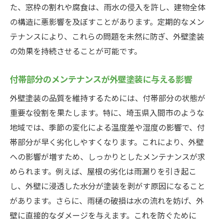
た、窓枠の割れや腐食は、雨水の侵入を許し、建物全体
付帯部分の耐久性が住宅の寿命に与える影
の構造に悪影響を及ぼすことがあります。定期的なメン
響
テナンスにより、これらの問題を未然に防ぎ、外壁塗装
住宅全体を守る付帯部分の選び方
の効果を持続させることが可能です。
耐久性のある付帯部分で外壁塗装の効果を
持続させる方法
付帯部分のメンテナンスが外壁塗装に与える影響
付帯部分の弱点が外壁塗装の長持ちに与え
外壁塗装の品質を維持するためには、付帯部分の状態が
る影響
重要な役割を果たします。特に、埼玉県入間市のような
付帯部分の定期的なメンテナンスの重要性
地域では、季節の変化による温度差や湿度の影響で、付
外壁塗装の耐久性を高めるための付帯部分
帯部分が早く劣化しやすくなります。これにより、外壁
の検討ポイント
への影響が増すため、しっかりとしたメンテナンスが求
外壁塗装の見積もりで注目すべき付帯部分のチ
められます。例えば、屋根の劣化は雨漏りを引き起こ
ェックポイント
し、外壁に浸透した水分が塗装を剥がす原因になること
見積もり前に確認したい付帯部分の状態と
があります。さらに、雨樋の破損は水の流れを妨げ、外
は
壁に直接的なダメージを与えます。これを防ぐために