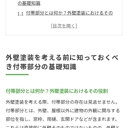
の基礎知識
付帯部分とは何か？外壁塗装におけるその
役割
付帯部分の種類とその特徴を詳しく解説
外壁塗装における付帯部分のメンテナンス
の重要性
外壁塗装を考える前に知っておくべ
付帯部分のメンテナンスが外壁塗装に与え
き付帯部分の基礎知識
る影響
外壁塗装前に見落としがちな付帯部分のチ
ェックリスト
付帯部分とは何か？外壁塗装におけるその役割
付帯部分の基礎知識が外壁塗装の成功を左
外壁塗装を考える際、付帯部分の存在は見逃せません。
右する理由
付帯部分とは、外壁、屋根以外に建物の外観に関与する
付帯部分のメンテナンスで外壁塗装の効果を最
部位を指し、窓枠、雨樋、玄関ドアなどが含まれます。
大化する方法
これらは直接的に外壁そのものではないものの、外壁と