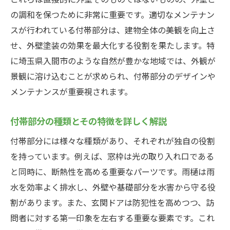
外壁塗装の効果を高める付帯部分のメンテ
の調和を保つために非常に重要です。適切なメンテナン
ナンス方法
スが行われている付帯部分は、建物全体の美観を向上さ
付帯部分の効果的なメンテナンスで長持ち
せ、外壁塗装の効果を最大化する役割を果たします。特
させるポイント
に埼玉県入間市のような自然が豊かな地域では、外観が
付帯部分メンテナンスと外壁塗装の相乗効
景観に溶け込むことが求められ、付帯部分のデザインや
果とは
メンテナンスが重要視されます。
付帯部分のメンテナンススケジュール作成
付帯部分の種類とその特徴を詳しく解説
のコツ
外壁塗装に適した付帯部分のメンテナンス
付帯部分には様々な種類があり、それぞれが独自の役割
素材選び
を持っています。例えば、窓枠は光の取り入れ口である
と同時に、断熱性を高める重要なパーツです。雨樋は雨
付帯部分のメンテナンスと外壁塗装の持続
水を効率よく排水し、外壁や基礎部分を水害から守る役
性を確保する技術
割があります。また、玄関ドアは防犯性を高めつつ、訪
埼玉県入間市での外壁塗装で見逃せない窓枠の
問者に対する第一印象を左右する重要な要素です。これ
重要性