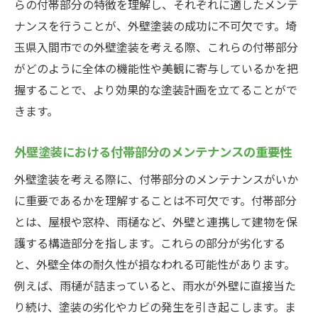
らの付帯部分の特徴を理解し、それぞれに適したメンテ
窓枠のメンテナンスが外壁塗装に与える影
ナンスを行うことが、外壁塗装の成功に不可欠です。埼
響
玉県入間市での外壁塗装を考える際、これらの付帯部分
入間市の気候に合わせた窓枠の最適な塗装
がどのように全体の機能性や美観に寄与しているかを把
方法
握することで、より効果的な塗装計画を立てることがで
窓枠の耐久性を高めるための外壁塗装の選
きます。
び方
窓枠保護のための適切な塗装技術とその効
外壁塗装における付帯部分のメンテナンスの重要性
果
外壁塗装を考える際に、付帯部分のメンテナンスがいか
外壁塗装と共に行う窓枠のメンテナンスの
に重要であるかを理解することは不可欠です。付帯部分
注意点
とは、屋根や窓枠、雨樋など、外壁と連携して建物を保
窓枠の状態が外壁塗装の見た目に与える影
護する構造部分を指します。これらの部分が劣化する
響
と、外壁全体の耐久性が損なわれる可能性があります。
付帯部分の耐久性が住宅全体の寿命を左右する
例えば、雨樋が詰まっていると、雨水が外壁に直接当た
理由
り続け、塗装の劣化やカビの発生を引き起こします。ま