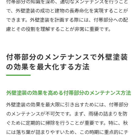
付帯部分の知識を深め、適切なメンテナンスを行うこと
実際に行われた外壁塗装の具体的な手順
で、外壁塗装の成功と建物の長寿命化を実現することが
できます。外壁塗装を計画する際には、付帯部分への配
外壁塗装の成功事例から学ぶ付帯部分の工
慮とその役割を理解することが非常に重要です。
夫
長期的なコストを抑えるための付帯部分の賢い
選択
付帯部分のメンテナンスで外壁塗装
費用対効果を高める付帯部分の選び方
の効果を最大化する方法
長持ちする付帯部分素材の選定基準
省コストで実現する付帯部分のメンテナン
ス方法
外壁塗装の効果を高める付帯部分のメンテナンス方法
付帯部分の耐久性が将来のコスト削減につ
外壁塗装の効果を最大限に引き出すためには、付帯部分
ながる理由
のメンテナンスが不可欠です。まず、雨樋の詰まりを防
長期的視点で考える付帯部分のメンテナン
ぐために定期的に掃除を行うことが重要です。特に、秋
ス計画
には落ち葉が詰まりやすいため、この時期に重点的にチ