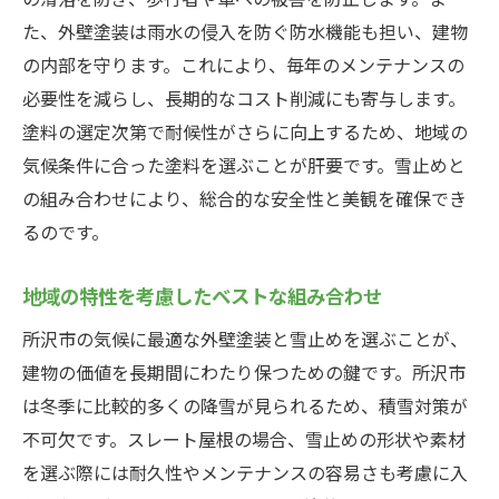
た、外壁塗装は雨水の侵入を防ぐ防水機能も担い、建物
専門家によるプロフェッショナルなアドバ
の内部を守ります。これにより、毎年のメンテナンスの
イス
必要性を減らし、長期的なコスト削減にも寄与します。
外壁塗装の効果を最大限に引き出す雪止めの設
塗料の選定次第で耐候性がさらに向上するため、地域の
置方法
気候条件に合った塗料を選ぶことが肝要です。雪止めと
雪止めの基本的な機能と重要性
の組み合わせにより、総合的な安全性と美観を確保でき
屋根の形状に適した雪止めの種類
るのです。
設置時期と工夫が必要な理由
耐久性を向上させるための設置ポイント
地域の特性を考慮したベストな組み合わせ
コストを抑えた効率的な設置方法
所沢市の気候に最適な外壁塗装と雪止めを選ぶことが、
雪止めと外壁塗装の相乗効果
建物の価値を長期間にわたり保つための鍵です。所沢市
は冬季に比較的多くの降雪が見られるため、積雪対策が
所沢市での外壁塗装が建物を守る理由とその方
不可欠です。スレート屋根の場合、雪止めの形状や素材
法
を選ぶ際には耐久性やメンテナンスの容易さも考慮に入
外壁塗装の防水効果と保護機能