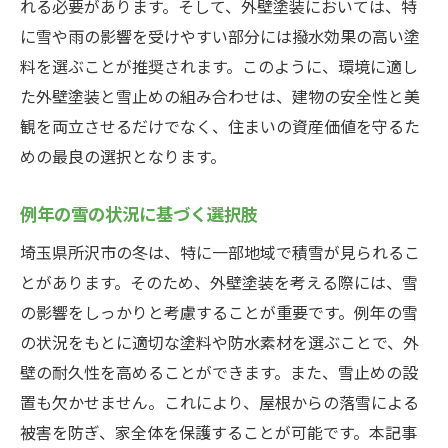
れる必要があります。そして、外壁塗装においては、特
所沢市の気候変動に強い外壁塗料
に雪や雨の影響を受けやすい部分には撥水効果の高い塗
長期的な建物保護のための戦略
料を選ぶことが推奨されます。このように、環境に適し
専門家の意見を取り入れた計画
た外壁塗装と雪止めの組み合わせは、建物の安全性と美
耐久性を高めるメンテナンスの頻度
観を両立させるだけでなく、住まいの資産価値を守るた
実際の施工事例から学ぶ
めの最良の選択となります。
外壁塗装と雪止めを組み合わせたメンテナンス
例年の雪の状況に基づく選択肢
で冬の準備を
冬に備えるための外壁メンテナンスの重要
埼玉県所沢市の冬は、特に一部地域で積雪が見られるこ
性
とがあります。そのため、外壁塗装を考える際には、雪
の影響をしっかりと考慮することが重要です。例年の雪
雪止めがもたらす実際の効果と事例
の状況をもとに適切な塗料や防水素材を選ぶことで、外
冬季対策を考慮した長期的な計画
壁の耐久性を高めることができます。また、雪止めの設
地元業者の知識を活用した準備
置も欠かせません。これにより、屋根からの落雪による
安心できる冬の住生活を実現する方法
被害を防ぎ、家全体を保護することが可能です。本記事