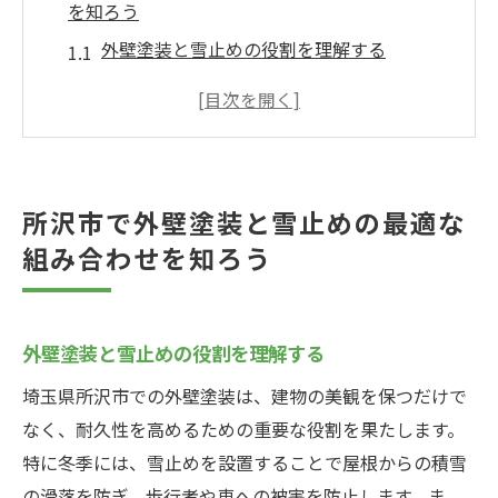
を知ろう
外壁塗装と雪止めの役割を理解する
地域の特性を考慮したベストな組み合わせ
例年の雪の状況に基づく選択肢
プロのアドバイスを活用した効果的な組み
合わせ
所沢市で外壁塗装と雪止めの最適な
メンテナンスによる長期的な効果の実現
組み合わせを知ろう
予算内での効果的な施工方法
所沢市特有の気候に合った外壁塗装の選び方
気候条件を考慮した塗料の選択
外壁塗装と雪止めの役割を理解する
季節ごとのメンテナンスが必要な理由
埼玉県所沢市での外壁塗装は、建物の美観を保つだけで
塗料の耐久性と防水性を見極める
なく、耐久性を高めるための重要な役割を果たします。
色や質感が周囲の景観に与える影響
特に冬季には、雪止めを設置することで屋根からの積雪
の滑落を防ぎ、歩行者や車への被害を防止します。ま
エコロジカルで持続可能な塗料の選択肢