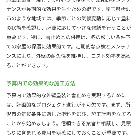
想定外の積雪への備え
ナンスが長期的な効果を生むための鍵です。埼玉県所沢
建物全体の耐久性を考慮した選択
市のような地域では、季節ごとの気候変動に応じて塗料
実際の使用事例とその教訓
の状態を確認し、必要に応じて小さな修繕を行うことが
重要です。特に、雪止めとの併用は、冬の厳しい条件下
定期的な点検とメンテナンスの重要性
での家屋の保護に効果的です。定期的な点検とメンテナ
外壁塗装と雪止めで実現するコストを抑えた住
ンスにより、外壁の耐久性を維持し、コスト効率を高め
まいの保護
ることができます。
コストを抑えた外壁塗装のポイント
雪止め設置による長期的な費用対効果
予算内での効果的な施工方法
地元業者によるサービスの活用法
予算内で効果的な外壁塗装と雪止めを実現するために
DIYとプロ施工の比較
は、計画的なプロジェクト進行が不可欠です。まず、所
予算内で最適な選択をするための工夫
沢市の気候条件に適した塗料を選び、施工計画を立てる
効果的なメンテナンスで資産価値を守る
ことから始めましょう。信頼できる業者と相談し、見積
もりに含まれる費用を明確にしておくことが重要です。