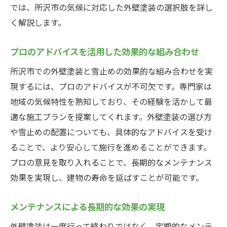
具体的なメンテナンススケジュールの立て
では、所沢市の気候に対応した外壁塗装の選択肢を詳し
方
く解説します。
所沢市の気候に適した外壁塗料の選択が長持ち
の秘訣
プロのアドバイスを活用した効果的な組み合わせ
所沢市の四季に対応した塗料の特徴
所沢市での外壁塗装と雪止めの効果的な組み合わせを実
紫外線対策が重要な理由
現するには、プロのアドバイスが不可欠です。専門家は
防カビ・防汚機能付きの塗料選び
地域の気候特性を熟知しており、その経験を活かして最
適な施工プランを提案してくれます。外壁塗装の選び方
塗料メーカーからのおすすめ情報
や雪止めの配置についても、具体的なアドバイスを受け
施工後のアフターケアのポイント
ることで、より安心して施行を進めることができます。
長寿命を実現するための定期的な塗り替え
プロの意見を取り入れることで、長期的なメンテナンス
雪止めで冬の被害を軽減するための外壁塗装の
効果を実現し、建物の寿命を延ばすことが可能です。
ポイント
雪止め設置による具体的な効果
メンテナンスによる長期的な効果の実現
雪が多い日にも安心できる設計
外壁塗装は一度行って終わりではなく、定期的なメンテ