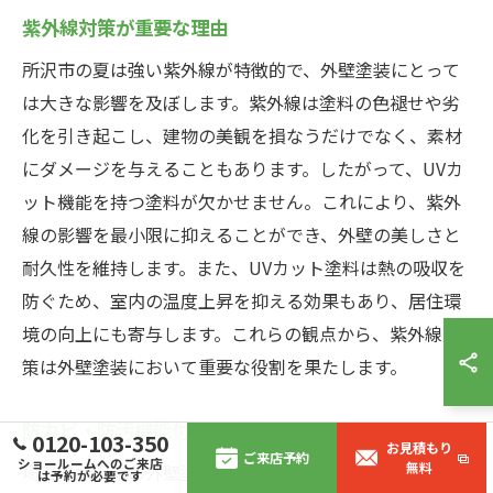
紫外線対策が重要な理由
所沢市の夏は強い紫外線が特徴的で、外壁塗装にとって
は大きな影響を及ぼします。紫外線は塗料の色褪せや劣
化を引き起こし、建物の美観を損なうだけでなく、素材
にダメージを与えることもあります。したがって、UVカ
ット機能を持つ塗料が欠かせません。これにより、紫外
線の影響を最小限に抑えることができ、外壁の美しさと
耐久性を維持します。また、UVカット塗料は熱の吸収を
防ぐため、室内の温度上昇を抑える効果もあり、居住環
境の向上にも寄与します。これらの観点から、紫外線対
策は外壁塗装において重要な役割を果たします。
防カビ・防汚機能付きの塗料選び
0120-103-350
お見積もり
ご来店予約
ショールームへのご来店
無料
埼玉県所沢市の外壁塗装には、防カビ・防汚機能が求め
は予約が必要です