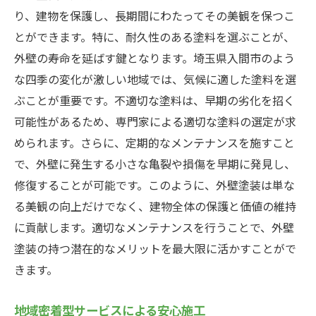
り、建物を保護し、長期間にわたってその美観を保つこ
外壁塗装で実現する入間市の環境に優しいライ
とができます。特に、耐久性のある塗料を選ぶことが、
フスタイル
外壁の寿命を延ばす鍵となります。埼玉県入間市のよう
エコロジカルな塗料の選び方
な四季の変化が激しい地域では、気候に適した塗料を選
環境負荷を軽減するための塗装技術
ぶことが重要です。不適切な塗料は、早期の劣化を招く
入間市での持続可能な外壁塗装の実践
可能性があるため、専門家による適切な塗料の選定が求
再生可能な素材を使った外壁塗装法
められます。さらに、定期的なメンテナンスを施すこと
で、外壁に発生する小さな亀裂や損傷を早期に発見し、
省エネを実現する外壁塗装の選択肢
修復することが可能です。このように、外壁塗装は単な
地域環境を考慮した外壁塗装の提案
る美観の向上だけでなく、建物全体の保護と価値の維持
に貢献します。適切なメンテナンスを行うことで、外壁
塗装の持つ潜在的なメリットを最大限に活かすことがで
きます。
地域密着型サービスによる安心施工