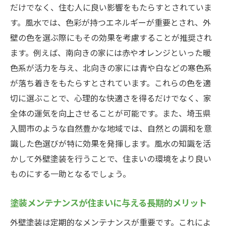
耐久性と快適性を兼ね備えた入間市の外壁塗装
だけでなく、住む人に良い影響をもたらすとされていま
長持ちする外壁塗装を選ぶポイント
す。風水では、色彩が持つエネルギーが重要とされ、外
壁の色を選ぶ際にもその効果を考慮することが推奨され
耐久性を高めるための施工技術
ます。例えば、南向きの家には赤やオレンジといった暖
入間市で選ばれる耐候性の高い塗料
色系が活力を与え、北向きの家には青や白などの寒色系
外壁塗装で快適な室内環境を実現
が落ち着きをもたらすとされています。これらの色を適
メンテナンスしやすい塗装の選び方
切に選ぶことで、心理的な快適さを得るだけでなく、家
外壁塗装がもたらす省エネ効果
全体の運気を向上させることが可能です。また、埼玉県
入間市での外壁塗装が生み出す美しい暮らし
入間市のような自然豊かな地域では、自然との調和を意
美観を保つための外壁塗装テクニック
識した色選びが特に効果を発揮します。風水の知識を活
景観に溶け込む色選びの方法
かして外壁塗装を行うことで、住まいの環境をより良い
ものにする一助となるでしょう。
デザイン性を高める外壁塗装のアイデア
心地よい住環境を築くための外壁デザイン
塗装メンテナンスが住まいに与える長期的メリット
入間市の地域性を反映した外壁塗装事例
外壁塗装は定期的なメンテナンスが重要です。これによ
外壁塗装でコミュニティに貢献する方法