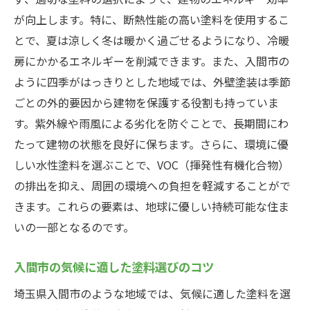
心理的快適さを提供する色選びのポイント
が向上します。特に、断熱性能の高い塗料を使用するこ
とで、夏は涼しく冬は暖かく過ごせるようになり、冷暖
地域の特性を活かした外壁塗装の成功事例
房にかかるエネルギーを削減できます。また、入間市の
ライフスタイルに合った塗料の選定方法
ように四季がはっきりとした地域では、外壁塗装は季節
四季に強い外壁塗装入間市で選ばれる理由
ごとの外的要因から建物を保護する役割も持っていま
四季折々の気候に耐える塗料とは
す。紫外線や雨風による劣化を防ぐことで、長期間にわ
入間市の寒暖差に強い塗料の選び方
たって建物の状態を良好に保ちます。さらに、環境に優
天候に応じた塗装頻度の調整法
しい水性塗料を選ぶことで、VOC（揮発性有機化合物）
外壁塗装で一年中快適な住環境を実現
の排出を抑え、周囲の環境への負担を軽減することがで
きます。これらの要素は、地球に優しい持続可能な住ま
厳しい気候条件に対応する最新塗装技術
いの一部となるのです。
入間市で信頼される塗装業者の選び方
入間市の外壁塗装で得られる心理的快適さ
入間市の気候に適した塗料選びのコツ
色彩心理学が住まいに与える影響
埼玉県入間市のような地域では、気候に適した塗料を選
快適な住環境を作るための色選び