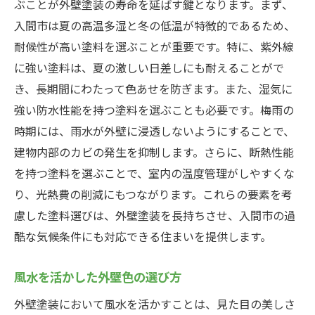
ぶことが外壁塗装の寿命を延ばす鍵となります。まず、
心豊かになる外壁塗装のアイデア
入間市は夏の高温多湿と冬の低温が特徴的であるため、
居心地の良さを高める塗料選定法
耐候性が高い塗料を選ぶことが重要です。特に、紫外線
外壁塗装でストレス軽減を図る方法
に強い塗料は、夏の激しい日差しにも耐えることがで
住まいの印象を変える塗装デザインの工夫
き、長期間にわたって色あせを防ぎます。また、湿気に
強い防水性能を持つ塗料を選ぶことも必要です。梅雨の
外壁塗装の選び方で変わる入間市の住まいの価
時期には、雨水が外壁に浸透しないようにすることで、
値
建物内部のカビの発生を抑制します。さらに、断熱性能
資産価値を上げるための塗料選び
を持つ塗料を選ぶことで、室内の温度管理がしやすくな
入間市で価値ある住まいを実現する塗装術
り、光熱費の削減にもつながります。これらの要素を考
外壁塗装がもたらす長期的な経済効果
慮した塗料選びは、外壁塗装を長持ちさせ、入間市の過
魅力的な外観を保つ塗装デザインの選び方
酷な気候条件にも対応できる住まいを提供します。
外観をアップデートするための最新トレン
ド
風水を活かした外壁色の選び方
不動産市場における外壁塗装の重要性
外壁塗装において風水を活かすことは、見た目の美しさ