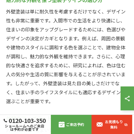
外壁塗装は単に耐久性を考慮するだけでなく、デザイン
性も非常に重要です。入間市での生活をより快適にし、
住まいの印象をアップグレードするためには、色選びや
デザインの決定がカギとなります。例えば、周囲の景観
や建物のスタイルに調和する色を選ぶことで、建物全体
が調和し、魅力的な外観を維持できます。さらに、心理
的な快適さを追求するために、研究によれば、色は住む
人の気分や生活の質に影響を与えることが示されていま
す。したがって、外壁塗装は見た目の美しさだけでな
く、住まい手のライフスタイルにも適応するデザインを
選ぶことが重要です。
外観をアップデートするための最新トレンド
0120-103-350
お見積もり
ご来店予約
ショールームへのご来店
無料
外壁塗装は、住まいの第一印象を左右する重要な要素で
は予約が必要です