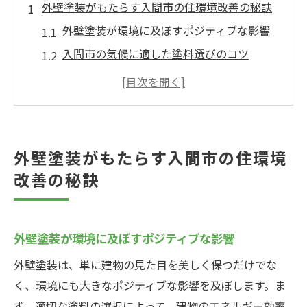
外壁塗装がもたらす入間市の住環境改善の秘訣
外壁塗装が環境に及ぼすポジティブな影響
入間市の気候に適した塗料選びのコツ
風水を活かした外壁色の選び方
塗装メンテナンスが住まいに与える長期的
メリット
地域密着型サービスによる安心施工
外壁塗装がもたらす入間市の住環境
外壁塗装で実現するエコフレンドリーな暮
改善の秘訣
らし
外壁塗装を通じたライフスタイルの向上入間市
での実践例
外壁塗装が環境に及ぼすポジティブな影響
入間市の住民が選ぶ外壁色とその効果
外壁塗装は、単に建物の見た目を美しく保つだけでな
実際に行われた外壁塗装事例紹介
く、環境にも大きなポジティブな影響を及ぼします。ま
外壁塗装がもたらす生活の質向上
ず、適切な塗料の選択によって、建物のエネルギー効率