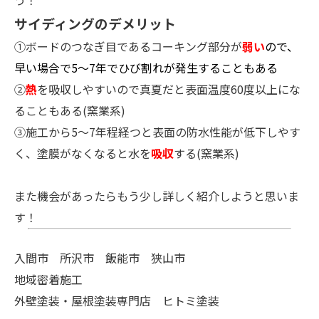
う！
サイディングのデメリット
①ボードのつなぎ目であるコーキング部分が
弱い
ので、
早い場合で5～7年でひび割れが発生することもある
②
熱
を吸収しやすいので真夏だと表面温度60度以上にな
ることもある(窯業系)
③施工から5～7年程経つと表面の防水性能が低下しやす
く、塗膜がなくなると水を
吸収
する(窯業系)
また機会があったらもう少し詳しく紹介しようと思いま
す！
入間市 所沢市 飯能市 狭山市
地域密着施工
外壁塗装・屋根塗装専門店 ヒトミ塗装