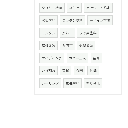
クリヤー塗装
福生市
屋上シート防水
水性塗料
ウレタン塗料
デザイン塗装
モルタル
所沢市
フッ素塗料
屋根塗装
入間市
外壁塗装
サイディング
カバー工法
補修
ひび割れ
雨樋
玄関
外構
シーリング
無機塗料
塗り替え