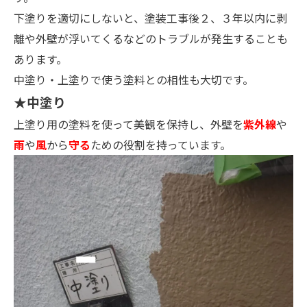
下塗りを適切にしないと、塗装工事後２、３年以内に剥
離や外壁が浮いてくるなどのトラブルが発生することも
あります。
中塗り・上塗りで使う塗料との相性も大切です。
★中塗り
上塗り用の塗料を使って美観を保持し、外壁を
紫外線
や
雨
や
風
から
守る
ための役割を持っています。