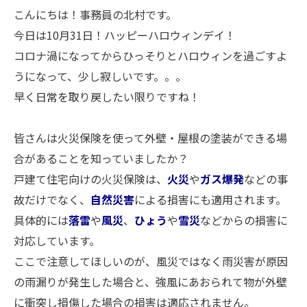
こんにちは！事務員の北村です。
今日は10月31日！ハッピーハロウィンデイ！
コロナ渦になってからひっそりとハロウィンを過ごすよ
うになって、少し寂しいです。。。
早く日常を取り戻したい限りですね！
皆さんは火災保険を使って外壁・屋根の塗装ができる場
合があることを知っていましたか？
戸建て住宅向けの火災保険は、
火災
や
ガス爆発
などの事
故だけでなく、
自然災害
による損害にも適用されます。
具体的には
落雷
や
風災
、
ひょう
や
雪災
などからの損害に
対応しています。
ここで注意してほしいのが、風災ではなく雨災害が原因
の雨漏りが発生した場合と、強風にあおられて物が外壁
に衝突し損傷した場合の損害は適応されません。