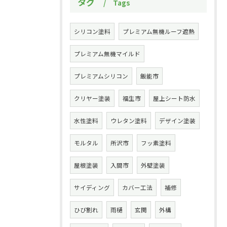
タグ
Tags
シリコン塗料
プレミアム無機ルーフ遮熱
プレミアム無機マイルド
プレミアムシリコン
飯能市
クリヤー塗装
福生市
屋上シート防水
水性塗料
ウレタン塗料
デザイン塗装
モルタル
所沢市
フッ素塗料
屋根塗装
入間市
外壁塗装
サイディング
カバー工法
補修
ひび割れ
雨樋
玄関
外構