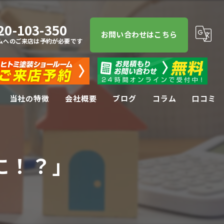
20-103-350
お問い合わせはこちら
ムへのご来店は予約が必要です
当社の特徴
会社概要
ブログ
コラム
口コミ
屋根塗装
屋根
に！？」
防水工事
リフォーム