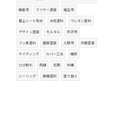
飯能市
クリヤー塗装
福生市
屋上シート防水
水性塗料
ウレタン塗料
デザイン塗装
モルタル
所沢市
フッ素塗料
屋根塗装
入間市
外壁塗装
サイディング
カバー工法
補修
ひび割れ
雨樋
玄関
外構
シーリング
無機塗料
塗り替え