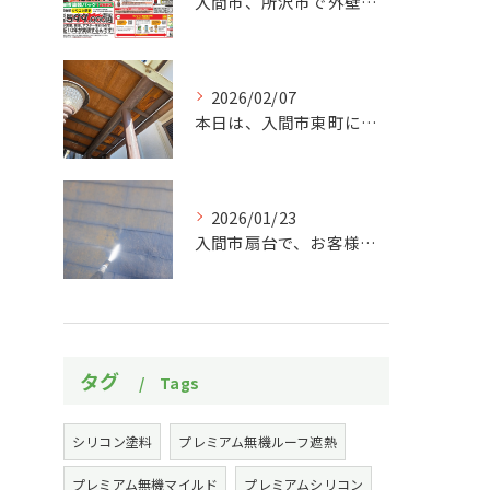
入間市、所沢市で外壁塗装・屋根塗装をお考えの皆様！
2026/02/07
本日は、入間市東町にあるお宅の玄関和天井の補修作業をご紹介い...
2026/01/23
入間市扇台で、お客様のお家の屋根の塗装作業をしました！初めに...
タグ
Tags
シリコン塗料
プレミアム無機ルーフ遮熱
プレミアム無機マイルド
プレミアムシリコン