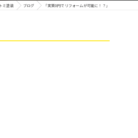
雨漏り
トミ塗装
ブログ
「実質0円でリフォームが可能に！？」